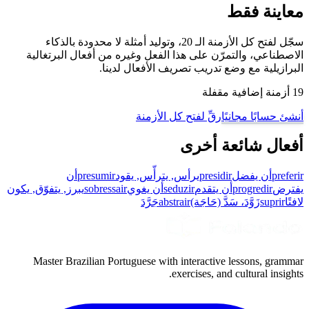
معاينة فقط
سجّل لفتح كل الأزمنة الـ 20، وتوليد أمثلة لا محدودة بالذكاء
الاصطناعي، والتمرّن على هذا الفعل وغيره من أفعال البرتغالية
البرازيلية مع وضع تدريب تصريف الأفعال لدينا.
19 أزمنة إضافية مقفلة
أنشئ حسابًا مجانيًا
رقِّ لفتح كل الأزمنة
أفعال شائعة أخرى
preferir
أن يفضل
presidir
يرأس, يترأّس, يقود
presumir
أن
يفترض
progredir
أن يتقدم
seduzir
أن يغوي
sobressair
يبرز, يتفوّق, يكون
لافتًا
suprir
زَوَّدَ، سَدَّ (حَاجَة)
abstrair
جَرَّدَ
Master Brazilian Portuguese with interactive lessons, grammar
exercises, and cultural insights.