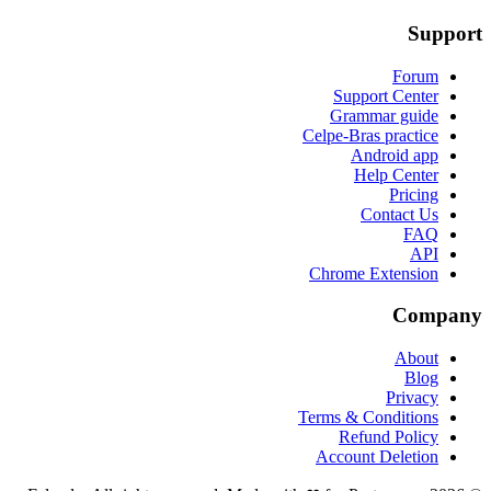
Support
Forum
Support Center
Grammar guide
Celpe-Bras practice
Android app
Help Center
Pricing
Contact Us
FAQ
API
Chrome Extension
Company
About
Blog
Privacy
Terms & Conditions
Refund Policy
Account Deletion