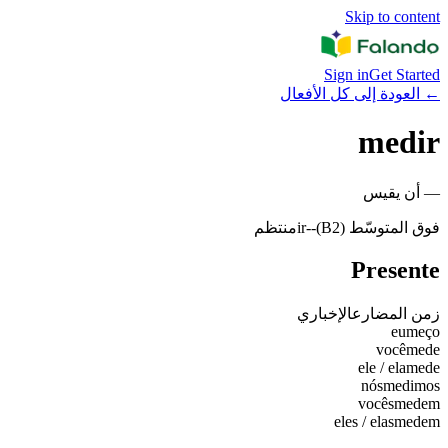
Skip to content
Sign in
Get Started
←
العودة إلى كل الأفعال
medir
—
أن يقيس
فوق المتوسّط (B2)
-
-ir
منتظم
Presente
زمن المضارع
الإخباري
eu
meço
você
mede
ele / ela
mede
nós
medimos
vocês
medem
eles / elas
medem