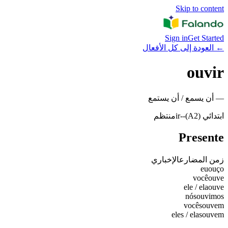
Skip to content
Sign in
Get Started
←
العودة إلى كل الأفعال
ouvir
—
أن يسمع / أن يستمع
ابتدائي (A2)
-
-ir
منتظم
Presente
زمن المضارع
الإخباري
eu
ouço
você
ouve
ele / ela
ouve
nós
ouvimos
vocês
ouvem
eles / elas
ouvem