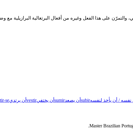
نفسه / أن يأخذ لنفسه
subir
أن يصعد
sumir
أن يختفي
vestir
أن يرتدي
tir-se
Master Brazilian Portug