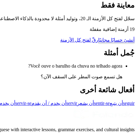
معاينة فقط
سجّل لفتح كل الأزمنة الـ 20، وتوليد أمثلة لا محدودة بالذكاء الاصطناعي، والتمرّن على هذا الفعل وغيره من أفعال البرتغالية البرازيلية مع وضع تدريب تصريف الأفعال لدينا.
19 أزمنة إضافية مقفلة
أنشئ حسابًا مجانيًا
رقِّ لفتح كل الأزمنة
جُمل أمثلة
Você ouve o barulho da chuva no telhado agora?
هل تسمع صوت المطر على السقف الآن؟
أفعال شائعة أخرى
seguir
أن يتبع
sentir-se
أن يشعر
servir
أن يخدم / أن يقدم
servir-se
أن يخدم 
uese with interactive lessons, grammar exercises, and cultural insights.