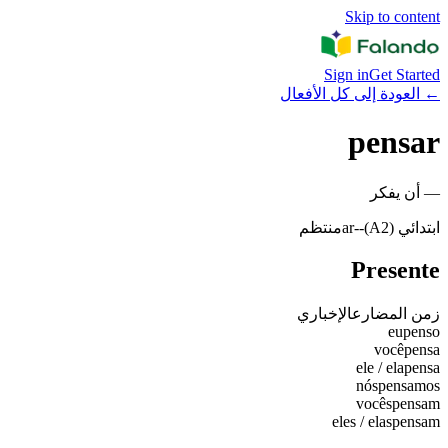
Skip to content
Sign in
Get Started
←
العودة إلى كل الأفعال
pensar
—
أن يفكر
ابتدائي (A2)
-
-ar
منتظم
Presente
زمن المضارع
الإخباري
eu
penso
você
pensa
ele / ela
pensa
nós
pensamos
vocês
pensam
eles / elas
pensam