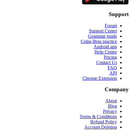
Support
Forum
Support Center
Grammar guide
Celpe-Bras practice
Android app
Help Center
Pricing
Contact Us
FAQ
API
Chrome Extension
Company
About
Blog
Privacy
Terms & Conditions
Refund Policy
Account Deletion