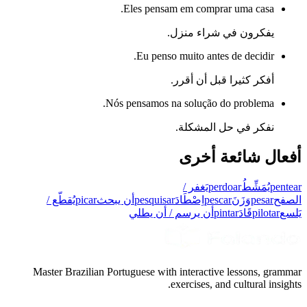
Eles pensam em comprar uma casa.
يفكرون في شراء منزل.
Eu penso muito antes de decidir.
أفكر كثيرا قبل أن أقرر.
Nós pensamos na solução do problema.
نفكر في حل المشكلة.
أفعال شائعة أخرى
pentear
يُمَشِّطُ
perdoar
يَغفر /
الصفح
pesar
وَزَنَ
pescar
اِصْطَادَ
pesquisar
أن يبحث
picar
يُقطّع /
يَلسع
pilotar
قَادَ
pintar
أن يرسم / أن يطلي
Master Brazilian Portuguese with interactive lessons, grammar
exercises, and cultural insights.