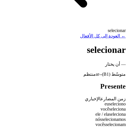
selecionar
←
العودة إلى كل الأفعال
selecionar
—
أن يختار
متوسّط (B1)
-
-ar
منتظم
Presente
زمن المضارع
الإخباري
eu
seleciono
você
seleciona
ele / ela
seleciona
nós
selecionamos
vocês
selecionam