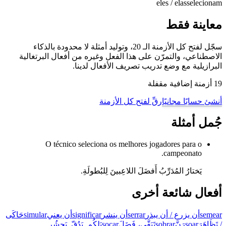
eles / elas
selecionam
معاينة فقط
سجّل لفتح كل الأزمنة الـ 20، وتوليد أمثلة لا محدودة بالذكاء
الاصطناعي، والتمرّن على هذا الفعل وغيره من أفعال البرتغالية
البرازيلية مع وضع تدريب تصريف الأفعال لدينا.
19 أزمنة إضافية مقفلة
أنشئ حسابًا مجانيًا
رقِّ لفتح كل الأزمنة
جُمل أمثلة
O técnico seleciona os melhores jogadores para o
campeonato.
يَختارُ المُدَرِّبُ أَفضَلَ اللاعِبينَ لِلبُطولَةِ.
أفعال شائعة أخرى
semear
أن يزرع / أن يبذر
serrar
أن ينشر
significar
أن يعني
simular
حَاكَى
/ تَظَاهَرَ
soar
رَنَّ
sobrar
تَبَقَّى، فَضَلَ
socar
يَلكُم, يَدُقّ, يَحشُر