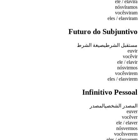
ele / ela
vira
nós
víramos
vocês
viram
eles / elas
viram
Futuro do Subjuntivo
مستقبل الشرطي
صيغة الشرط
eu
vir
você
vir
ele / ela
vir
nós
virmos
vocês
virem
eles / elas
virem
Infinitivo Pessoal
المصدر الشخصي
المصدر
eu
ver
você
ver
ele / ela
ver
nós
vermos
vocês
verem
eles / elas
verem