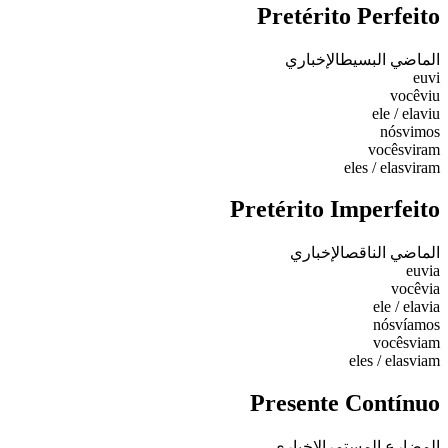
Pretérito Perfeito
الماضي البسيط
الإخباري
eu
vi
você
viu
ele / ela
viu
nós
vimos
vocês
viram
eles / elas
viram
Pretérito Imperfeito
الماضي الناقص
الإخباري
eu
via
você
via
ele / ela
via
nós
víamos
vocês
viam
eles / elas
viam
Presente Contínuo
المضارع المستمر
الإخباري