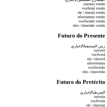
eu
estou vendo
você
está vendo
ele / ela
está vendo
nós
estamos vendo
vocês
estão vendo
eles / elas
estão vendo
Futuro do Presente
زمن المستقبل
الإخباري
eu
verei
você
verá
ele / ela
verá
nós
veremos
vocês
verão
eles / elas
verão
Futuro do Pretérito
الشرطي
الإخباري
eu
veria
você
veria
ele / ela
veria