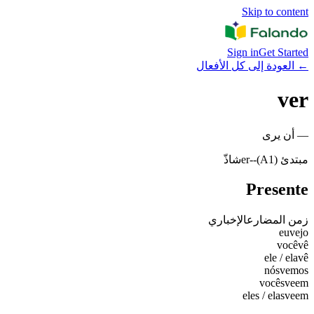
Skip to content
Sign in
Get Started
←
العودة إلى كل الأفعال
ver
—
أن يرى
مبتدئ (A1)
-
-er
شاذّ
Presente
زمن المضارع
الإخباري
eu
vejo
você
vê
ele / ela
vê
nós
vemos
vocês
veem
eles / elas
veem