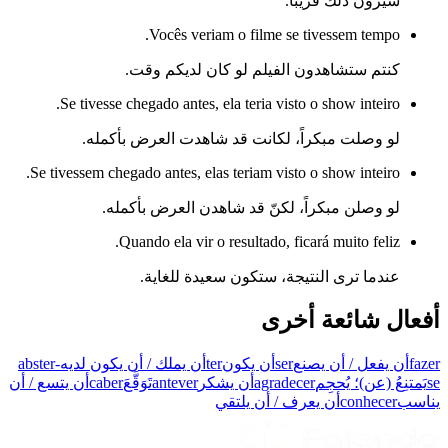
سيرون ذلك قريباً.
Vocês veriam o filme se tivessem tempo.
كنتم ستشاهدون الفيلم لو كان لديكم وقت.
Se tivesse chegado antes, ela teria visto o show inteiro.
لو وصلت مبكراً، لكانت قد شاهدت العرض بأكمله.
Se tivessem chegado antes, elas teriam visto o show inteiro.
لو وصلن مبكراً، لكنّ قد شاهدن العرض بأكمله.
Quando ela vir o resultado, ficará muito feliz.
عندما ترى النتيجة، ستكون سعيدة للغاية.
أفعال شائعة أخرى
fazer
أن يفعل / أن يصنع
ser
أن يكون
ter
أن يملك / أن يكون لديه
abster-
se
يَمتنِعُ (عن)؛ يُحجِم
agradecer
أن يشكر
antever
تَوَقَّعَ
caber
أن يتسع / أن
يناسب
conhecer
أن يعرف / أن يلتقي