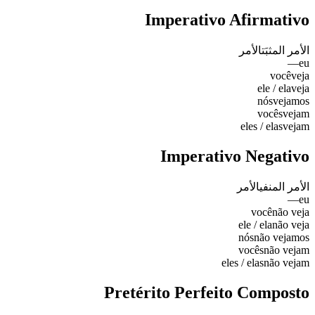
Imperativo Afirmativo
الأمر المثبَت
الأمر
—
eu
você
veja
ele / ela
veja
nós
vejamos
vocês
vejam
eles / elas
vejam
Imperativo Negativo
الأمر المنفي
الأمر
—
eu
você
não veja
ele / ela
não veja
nós
não vejamos
vocês
não vejam
eles / elas
não vejam
Pretérito Perfeito Composto