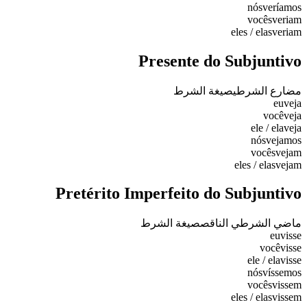
nós
veríamos
vocês
veriam
eles / elas
veriam
Presente do Subjuntivo
مضارع الشرطي
صيغة الشرط
eu
veja
você
veja
ele / ela
veja
nós
vejamos
vocês
vejam
eles / elas
vejam
Pretérito Imperfeito do Subjuntivo
ماضي الشرطي الناقص
صيغة الشرط
eu
visse
você
visse
ele / ela
visse
nós
víssemos
vocês
vissem
eles / elas
vissem