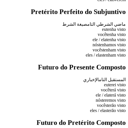
Pretérito Perfeito do Subjuntivo
ماضي الشرطي التام
صيغة الشرط
eu
tenha visto
você
tenha visto
ele / ela
tenha visto
nós
tenhamos visto
vocês
tenham visto
eles / elas
tenham visto
Futuro do Presente Composto
المستقبل التام
الإخباري
eu
terei visto
você
terá visto
ele / ela
terá visto
nós
teremos visto
vocês
terão visto
eles / elas
terão visto
Futuro do Pretérito Composto