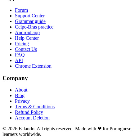
Forum
Support Center
Grammar guide
Celpe-Bras practice
Android app
Help Center
Pricing
Contact Us
FAQ
API
Chrome Extension
Company
About
Blog
Privacy
Terms & Conditions
Refund Policy
Account Deletion
© 2026 Falando. All rights reserved. Made with ❤ for Portuguese
learners worldwide.