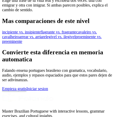
Elige una frase de tu vida real y escribela dos veces: una con
emigrar y otra con imigrar. Si ambas parecen posibles, explica el
cambio de sentido.
Mas comparaciones de este nivel
incipiente vs. insipiente
flagrante vs. fragrante
cavaleiro vs.
cavalheiro
arrear vs. arriar
elegivel vs. ilegivel
proeminente vs.
preeminente
Convierte esta diferencia en memoria
automatica
Falando ensena portugues brasileno con gramatica, vocabulario,
audio, ejemplos y repasos espaciados para que estos pares dejen de
ser adivinanzas.
Empieza gratis
Iniciar sesion
Master Brazilian Portuguese with interactive lessons, grammar
exercises, and cultural insights.