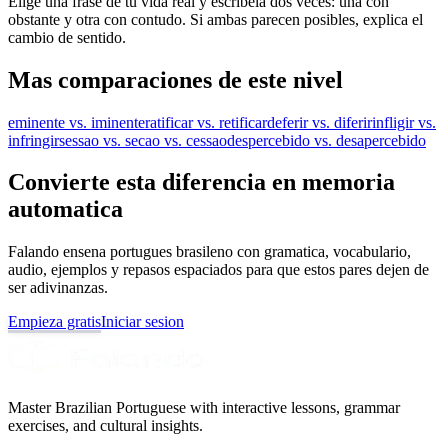
Elige una frase de tu vida real y escribela dos veces: una con
obstante y otra con contudo. Si ambas parecen posibles, explica el
cambio de sentido.
Mas comparaciones de este nivel
eminente vs. iminente
ratificar vs. retificar
deferir vs. diferir
infligir vs.
infringir
sessao vs. secao vs. cessao
despercebido vs. desapercebido
Convierte esta diferencia en memoria
automatica
Falando ensena portugues brasileno con gramatica, vocabulario,
audio, ejemplos y repasos espaciados para que estos pares dejen de
ser adivinanzas.
Empieza gratis
Iniciar sesion
Master Brazilian Portuguese with interactive lessons, grammar
exercises, and cultural insights.