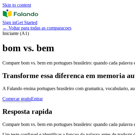
Skip to content
Sign in
Get Started
←
Voltar para todas as comparacoes
Iniciante (A1)
bom vs. bem
Compare bom vs. bem em portugues brasileiro: quando cada palavra en
Transforme essa diferenca em memoria au
A Falando ensina portugues brasileiro com gramatica, vocabulario, au
Comecar gratis
Entrar
Resposta rapida
Compare bom vs. bem em portugues brasileiro: quando cada palavra en
Um teste confiavel e identificar a funcao da palavra antes de traduzir 