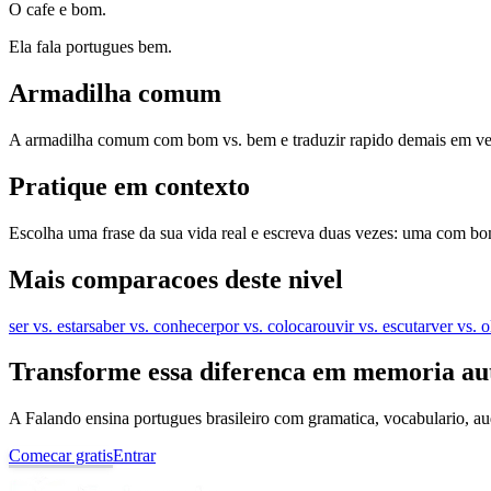
O cafe e bom.
Ela fala portugues bem.
Armadilha comum
A armadilha comum com bom vs. bem e traduzir rapido demais em vez 
Pratique em contexto
Escolha uma frase da sua vida real e escreva duas vezes: uma com bo
Mais comparacoes deste nivel
ser vs. estar
saber vs. conhecer
por vs. colocar
ouvir vs. escutar
ver vs. o
Transforme essa diferenca em memoria au
A Falando ensina portugues brasileiro com gramatica, vocabulario, au
Comecar gratis
Entrar