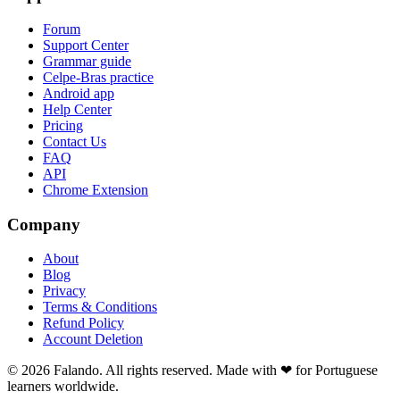
Forum
Support Center
Grammar guide
Celpe-Bras practice
Android app
Help Center
Pricing
Contact Us
FAQ
API
Chrome Extension
Company
About
Blog
Privacy
Terms & Conditions
Refund Policy
Account Deletion
© 2026 Falando. All rights reserved. Made with ❤ for Portuguese
learners worldwide.