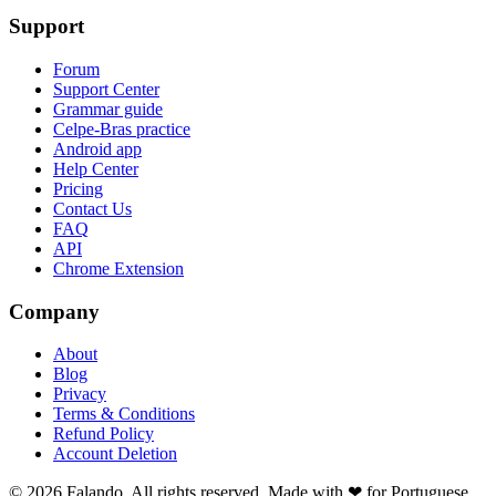
Support
Forum
Support Center
Grammar guide
Celpe-Bras practice
Android app
Help Center
Pricing
Contact Us
FAQ
API
Chrome Extension
Company
About
Blog
Privacy
Terms & Conditions
Refund Policy
Account Deletion
© 2026 Falando. All rights reserved. Made with ❤ for Portuguese