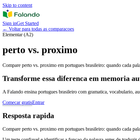
Skip to content
Sign in
Get Started
←
Voltar para todas as comparacoes
Elementar (A2)
perto vs. proximo
Compare perto vs. proximo em portugues brasileiro: quando cada palav
Transforme essa diferenca em memoria au
A Falando ensina portugues brasileiro com gramatica, vocabulario, au
Comecar gratis
Entrar
Resposta rapida
Compare perto vs. proximo em portugues brasileiro: quando cada palav
Um teste confiavel e identificar a funcao da palavra antes de traduzir 