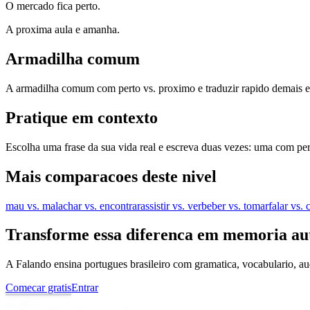
O mercado fica perto.
A proxima aula e amanha.
Armadilha comum
A armadilha comum com perto vs. proximo e traduzir rapido demais em
Pratique em contexto
Escolha uma frase da sua vida real e escreva duas vezes: uma com pe
Mais comparacoes deste nivel
mau vs. mal
achar vs. encontrar
assistir vs. ver
beber vs. tomar
falar vs.
Transforme essa diferenca em memoria au
A Falando ensina portugues brasileiro com gramatica, vocabulario, au
Comecar gratis
Entrar