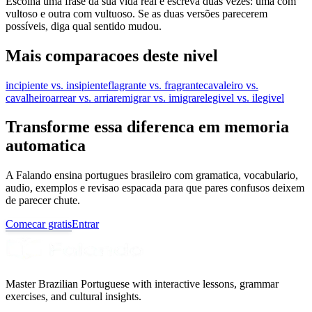
Escolha uma frase da sua vida real e escreva duas vezes: uma com
vultoso e outra com vultuoso. Se as duas versões parecerem
possíveis, diga qual sentido mudou.
Mais comparacoes deste nivel
incipiente vs. insipiente
flagrante vs. fragrante
cavaleiro vs.
cavalheiro
arrear vs. arriar
emigrar vs. imigrar
elegivel vs. ilegivel
Transforme essa diferenca em memoria
automatica
A Falando ensina portugues brasileiro com gramatica, vocabulario,
audio, exemplos e revisao espacada para que pares confusos deixem
de parecer chute.
Comecar gratis
Entrar
Master Brazilian Portuguese with interactive lessons, grammar
exercises, and cultural insights.