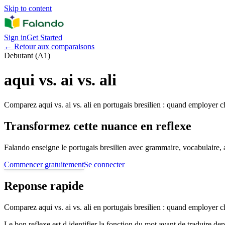
Skip to content
Sign in
Get Started
←
Retour aux comparaisons
Debutant (A1)
aqui vs. ai vs. ali
Comparez aqui vs. ai vs. ali en portugais bresilien : quand employer ch
Transformez cette nuance en reflexe
Falando enseigne le portugais bresilien avec grammaire, vocabulaire, au
Commencer gratuitement
Se connecter
Reponse rapide
Comparez aqui vs. ai vs. ali en portugais bresilien : quand employer ch
Le bon reflexe est d identifier la fonction du mot avant de traduire de