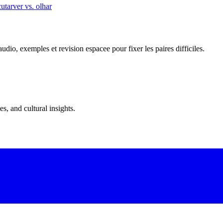
cutar
ver vs. olhar
dio, exemples et revision espacee pour fixer les paires difficiles.
s, and cultural insights.