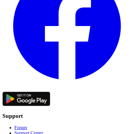
Support
Forum
Support Center