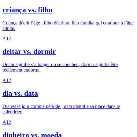
criança vs. filho
Criança décrit l’âge ; filho décrit un lien familial qui continue à l’âge
adulte.
A1
2
deitar vs. dormir
Deitar signifie s’allonger ou se coucher ; dormir signifie être
réellement endormi.
A1
2
dia vs. data
Dia est le jour comme période ; data identifie sa place dans le
calendrier.
A1
2
dinheiro vs. moeda