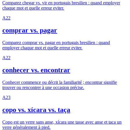
Comparez chegar vs. vir en portugais bresilien : quand employer
chaque mot et quelle erreur eviter.
A2
2
comprar vs. pagar
Comparez comprar vs. pagar en portugais bresilien : quand
employer chaque mot et quelle erreur eviter.
A2
2
conhecer vs. encontrar
Conhecer commence ou décrit la familiarité ; encontrar signifie
trouver ou rencontrer à une occasion précise.
A2
3
copo vs. xícara vs. taça
Copo est un verre sans anse, xícara une tasse avec anse et taça un
verre généralement à pied.