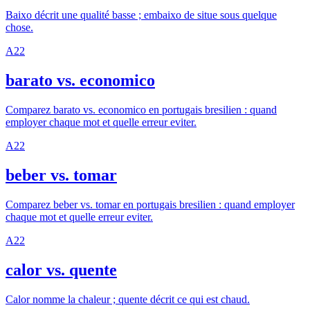
Baixo décrit une qualité basse ; embaixo de situe sous quelque
chose.
A2
2
barato vs. economico
Comparez barato vs. economico en portugais bresilien : quand
employer chaque mot et quelle erreur eviter.
A2
2
beber vs. tomar
Comparez beber vs. tomar en portugais bresilien : quand employer
chaque mot et quelle erreur eviter.
A2
2
calor vs. quente
Calor nomme la chaleur ; quente décrit ce qui est chaud.