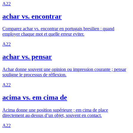
A2
2
achar vs. encontrar
Comparez achar vs. encontrar en portugais bresilien : quand
employer chaque mot et quelle erreur eviter.
A2
2
achar vs. pensar
Achar donne souvent une opinion ou impression courante ; pensar
souligne le processus de réflexion.
A2
2
acima vs. em cima de
Acima donne une position supérieure ; em cima de place
directement au-dessus d’un objet, souvent en contact.
A2
2