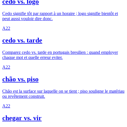
cedo vs. logo
Cedo signifie tôt par rapport à un horaire ; logo signifie bientôt et
peut aussi vouloir dire donc.
A2
2
cedo vs. tarde
Comparez cedo vs. tarde en portugais bresilien : quand employer
chaque mot et quelle erreur eviter.
A2
2
chão vs. piso
Chão est la surface sur laquelle on se tient ; piso souligne le matériau
ou revêtement construit.
A2
2
chegar vs. vir