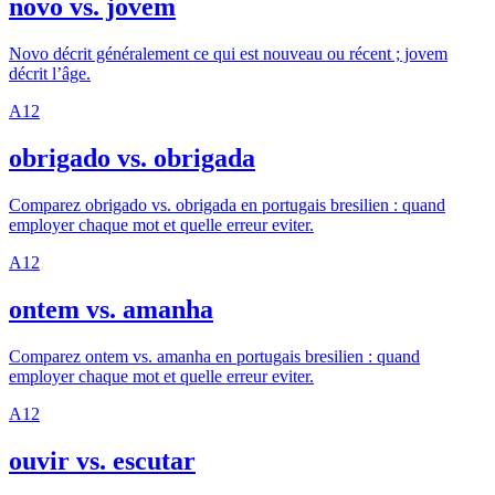
novo vs. jovem
Novo décrit généralement ce qui est nouveau ou récent ; jovem
décrit l’âge.
A1
2
obrigado vs. obrigada
Comparez obrigado vs. obrigada en portugais bresilien : quand
employer chaque mot et quelle erreur eviter.
A1
2
ontem vs. amanha
Comparez ontem vs. amanha en portugais bresilien : quand
employer chaque mot et quelle erreur eviter.
A1
2
ouvir vs. escutar