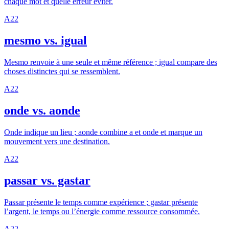
chaque mot et quelle erreur eviter.
A2
2
mesmo vs. igual
Mesmo renvoie à une seule et même référence ; igual compare des
choses distinctes qui se ressemblent.
A2
2
onde vs. aonde
Onde indique un lieu ; aonde combine a et onde et marque un
mouvement vers une destination.
A2
2
passar vs. gastar
Passar présente le temps comme expérience ; gastar présente
l’argent, le temps ou l’énergie comme ressource consommée.
A2
2