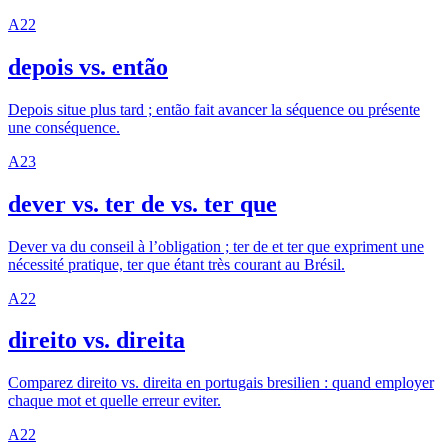
A2
2
depois vs. então
Depois situe plus tard ; então fait avancer la séquence ou présente
une conséquence.
A2
3
dever vs. ter de vs. ter que
Dever va du conseil à l’obligation ; ter de et ter que expriment une
nécessité pratique, ter que étant très courant au Brésil.
A2
2
direito vs. direita
Comparez direito vs. direita en portugais bresilien : quand employer
chaque mot et quelle erreur eviter.
A2
2