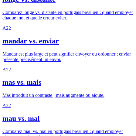
Comparez longe vs. distante en portugais bresilien : quand employer
chaque mot et quelle erreur eviter.
A2
2
mandar vs. enviar
Mandar est plus large et peut signifier envoyer ou ordonner ; enviar
présente précisément un envoi.
A2
2
mas vs. mais
Mas introduit un contraste ; mais augmente ou ajoute.
A2
2
mau vs. mal
Comparez mau vs. mal en portugais bresilien : quand employer