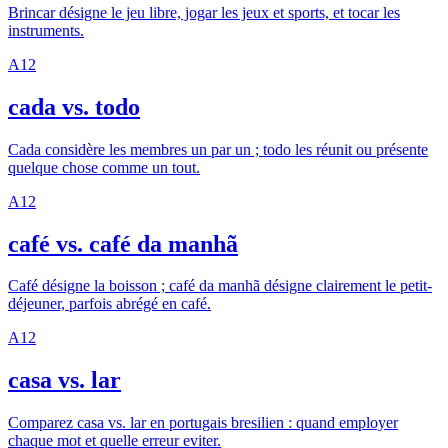
Brincar désigne le jeu libre, jogar les jeux et sports, et tocar les
instruments.
A1
2
cada vs. todo
Cada considère les membres un par un ; todo les réunit ou présente
quelque chose comme un tout.
A1
2
café vs. café da manhã
Café désigne la boisson ; café da manhã désigne clairement le petit-
déjeuner, parfois abrégé en café.
A1
2
casa vs. lar
Comparez casa vs. lar en portugais bresilien : quand employer
chaque mot et quelle erreur eviter.