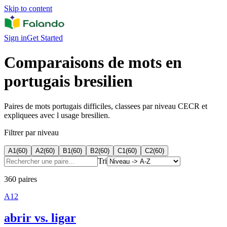
Skip to content
Sign in
Get Started
Comparaisons de mots en
portugais bresilien
Paires de mots portugais difficiles, classees par niveau CECR et
expliquees avec l usage bresilien.
Filtrer par niveau
A1
(
60
)
A2
(
60
)
B1
(
60
)
B2
(
60
)
C1
(
60
)
C2
(
60
)
Tri
360 paires
A1
2
abrir vs. ligar