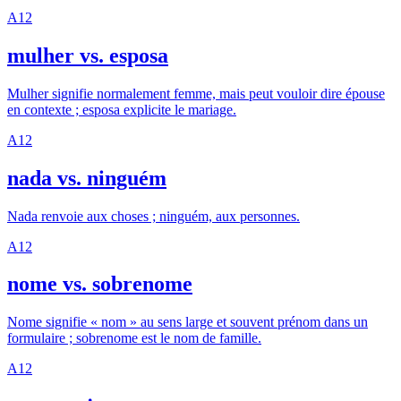
A1
2
mulher vs. esposa
Mulher signifie normalement femme, mais peut vouloir dire épouse
en contexte ; esposa explicite le mariage.
A1
2
nada vs. ninguém
Nada renvoie aux choses ; ninguém, aux personnes.
A1
2
nome vs. sobrenome
Nome signifie « nom » au sens large et souvent prénom dans un
formulaire ; sobrenome est le nom de famille.
A1
2