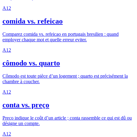
A1
2
comida vs. refeicao
Comparez comida vs. refeicao en portugais bresilien : quand
employer chaque mot et quelle erreur eviter.
A1
2
cômodo vs. quarto
Cômodo est toute pièce d’un logement ; quarto est précisément la
chambre à coucher.
A1
2
conta vs. preço
Preço indique le coût d’un article ; conta rassemble ce qui est dû ou
désigne un compte.
A1
2