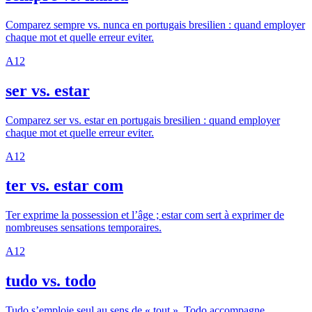
Comparez sempre vs. nunca en portugais bresilien : quand employer
chaque mot et quelle erreur eviter.
A1
2
ser vs. estar
Comparez ser vs. estar en portugais bresilien : quand employer
chaque mot et quelle erreur eviter.
A1
2
ter vs. estar com
Ter exprime la possession et l’âge ; estar com sert à exprimer de
nombreuses sensations temporaires.
A1
2
tudo vs. todo
Tudo s’emploie seul au sens de « tout ». Todo accompagne