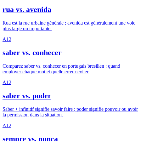
rua vs. avenida
Rua est la rue urbaine générale ; avenida est généralement une voie
plus large ou importante.
A1
2
saber vs. conhecer
Comparez saber vs. conhecer en portugais bresilien : quand
employer chaque mot et quelle erreur eviter.
A1
2
saber vs. poder
Saber + infinitif signifie savoir faire ; poder signifie pouvoir ou avoir
la permission dans la situation.
A1
2
sempre vs. nunca