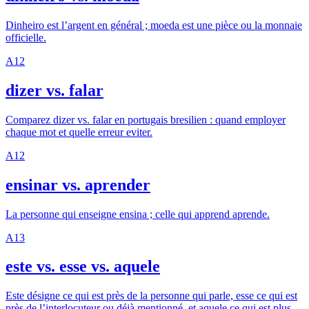
Dinheiro est l’argent en général ; moeda est une pièce ou la monnaie
officielle.
A1
2
dizer vs. falar
Comparez dizer vs. falar en portugais bresilien : quand employer
chaque mot et quelle erreur eviter.
A1
2
ensinar vs. aprender
La personne qui enseigne ensina ; celle qui apprend aprende.
A1
3
este vs. esse vs. aquele
Este désigne ce qui est près de la personne qui parle, esse ce qui est
près de l’interlocuteur ou déjà mentionné, et aquele ce qui est plus