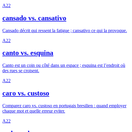
A2
2
cansado vs. cansativo
Cansado décrit qui ressent la fatigue ; cansativo ce qui la provoque.
A2
2
canto vs. esquina
Canto est un coin ou côté dans un espace ; esquina est l’endroit où
des rues se croisent.
A2
2
caro vs. custoso
Comparez caro vs. custoso en portugais bresilien : quand employer
chaque mot et quelle erreur eviter.
A2
2