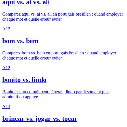
aqui vs. ai vs. ali
Comparez aqui vs. ai vs. ali en portugais bresilien : quand employer
chaque mot et quelle erreur eviter.
A1
2
bom vs. bem
Comparez bom vs. bem en portugais bresilien : quand employer
chaque mot et quelle erreur eviter.
A1
2
bonito vs. lindo
Bonito est un compliment général ; lindo paraît souvent plus
admiratif ou appuyé.
A1
3
brincar vs. jogar vs. tocar