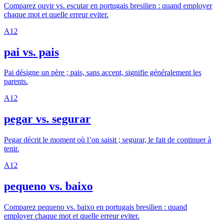
Comparez ouvir vs. escutar en portugais bresilien : quand employer
chaque mot et quelle erreur eviter.
A1
2
pai vs. pais
Pai désigne un père ; pais, sans accent, signifie généralement les
parents.
A1
2
pegar vs. segurar
Pegar décrit le moment où l’on saisit ; segurar, le fait de continuer à
tenir.
A1
2
pequeno vs. baixo
Comparez pequeno vs. baixo en portugais bresilien : quand
employer chaque mot et quelle erreur eviter.