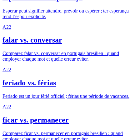
Esperar peut signifier attendre, prévoir ou espérer ; ter esperança
rend l’espoir explicite.
A2
2
falar vs. conversar
Comparez falar vs. conversar en portugais bresilien : quand
employer chaque mot et quelle erreur eviter.
A2
2
feriado vs. férias
Feriado est un jour férié officiel ; férias une période de vacances.
A2
2
ficar vs. permanecer
Comparez ficar vs. permanecer en portugais bresilien : quand
employer chaque mot et quelle erreur eviter.