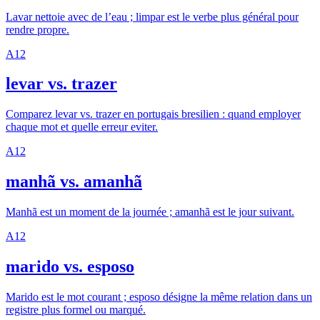
Lavar nettoie avec de l’eau ; limpar est le verbe plus général pour
rendre propre.
A1
2
levar vs. trazer
Comparez levar vs. trazer en portugais bresilien : quand employer
chaque mot et quelle erreur eviter.
A1
2
manhã vs. amanhã
Manhã est un moment de la journée ; amanhã est le jour suivant.
A1
2
marido vs. esposo
Marido est le mot courant ; esposo désigne la même relation dans un
registre plus formel ou marqué.