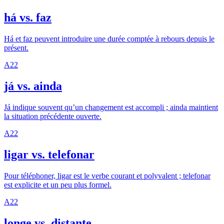
há vs. faz
Há et faz peuvent introduire une durée comptée à rebours depuis le
présent.
A2
2
já vs. ainda
Já indique souvent qu’un changement est accompli ; ainda maintient
la situation précédente ouverte.
A2
2
ligar vs. telefonar
Pour téléphoner, ligar est le verbe courant et polyvalent ; telefonar
est explicite et un peu plus formel.
A2
2
longe vs. distante