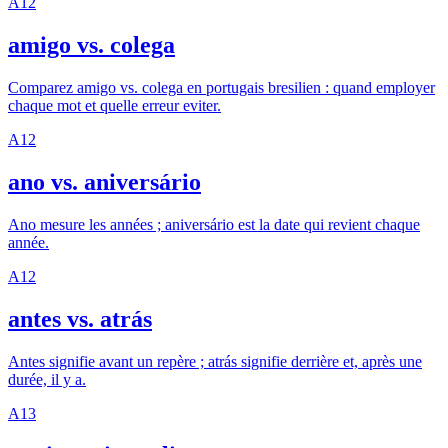
A1
2
amigo vs. colega
Comparez amigo vs. colega en portugais bresilien : quand employer
chaque mot et quelle erreur eviter.
A1
2
ano vs. aniversário
Ano mesure les années ; aniversário est la date qui revient chaque
année.
A1
2
antes vs. atrás
Antes signifie avant un repère ; atrás signifie derrière et, après une
durée, il y a.
A1
3