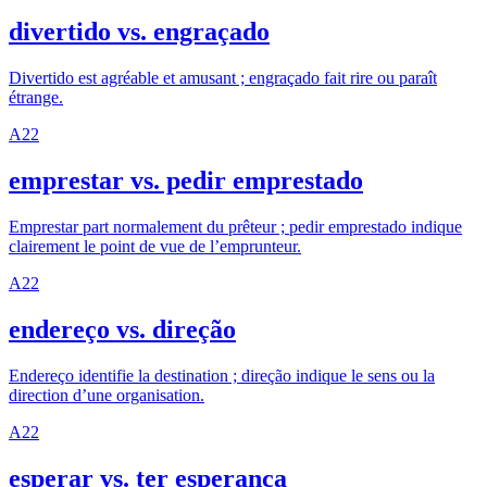
divertido vs. engraçado
Divertido est agréable et amusant ; engraçado fait rire ou paraît
étrange.
A2
2
emprestar vs. pedir emprestado
Emprestar part normalement du prêteur ; pedir emprestado indique
clairement le point de vue de l’emprunteur.
A2
2
endereço vs. direção
Endereço identifie la destination ; direção indique le sens ou la
direction d’une organisation.
A2
2
esperar vs. ter esperança