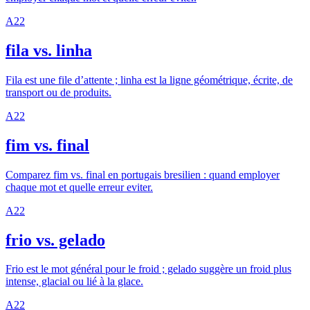
A2
2
fila vs. linha
Fila est une file d’attente ; linha est la ligne géométrique, écrite, de
transport ou de produits.
A2
2
fim vs. final
Comparez fim vs. final en portugais bresilien : quand employer
chaque mot et quelle erreur eviter.
A2
2
frio vs. gelado
Frio est le mot général pour le froid ; gelado suggère un froid plus
intense, glacial ou lié à la glace.
A2
2