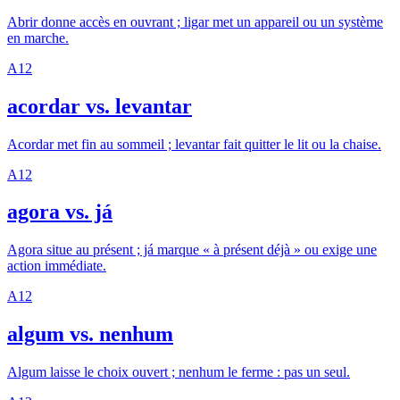
Abrir donne accès en ouvrant ; ligar met un appareil ou un système
en marche.
A1
2
acordar vs. levantar
Acordar met fin au sommeil ; levantar fait quitter le lit ou la chaise.
A1
2
agora vs. já
Agora situe au présent ; já marque « à présent déjà » ou exige une
action immédiate.
A1
2
algum vs. nenhum
Algum laisse le choix ouvert ; nenhum le ferme : pas un seul.