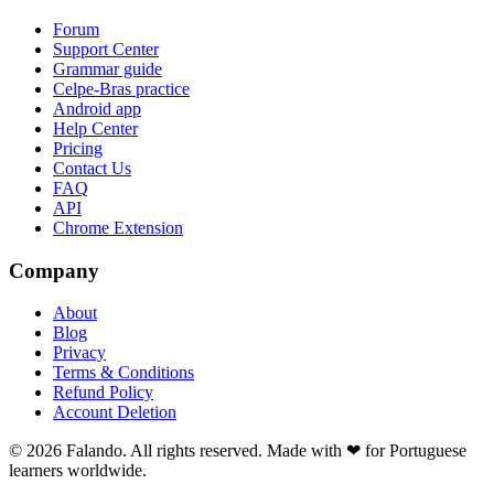
Forum
Support Center
Grammar guide
Celpe-Bras practice
Android app
Help Center
Pricing
Contact Us
FAQ
API
Chrome Extension
Company
About
Blog
Privacy
Terms & Conditions
Refund Policy
Account Deletion
© 2026 Falando. All rights reserved. Made with ❤ for Portuguese
learners worldwide.