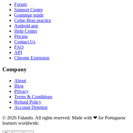
Forum
Support Center
Grammar guide
Celpe-Bras practice
Android app
Help Center
Pricing
Contact Us
FAQ
API
Chrome Extension
Company
About
Blog
Privacy
Terms & Conditions
Refund Policy
Account Deletion
© 2026 Falando. All rights reserved. Made with ❤ for Portuguese
learners worldwide.