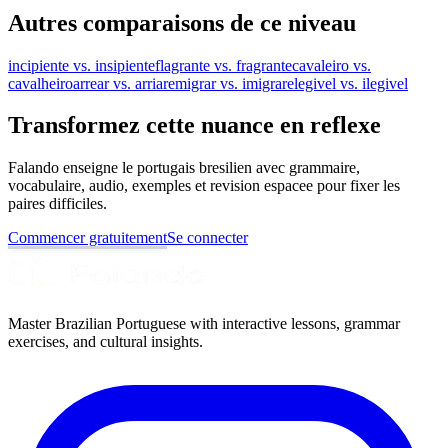
Autres comparaisons de ce niveau
incipiente vs. insipiente
flagrante vs. fragrante
cavaleiro vs.
cavalheiro
arrear vs. arriar
emigrar vs. imigrar
elegivel vs. ilegivel
Transformez cette nuance en reflexe
Falando enseigne le portugais bresilien avec grammaire,
vocabulaire, audio, exemples et revision espacee pour fixer les
paires difficiles.
Commencer gratuitement
Se connecter
Master Brazilian Portuguese with interactive lessons, grammar
exercises, and cultural insights.