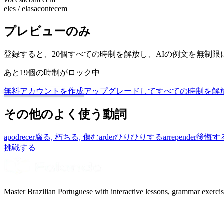
eles / elas
acontecem
プレビューのみ
登録すると、20個すべての時制を解放し、AIの例文を無制
あと19個の時制がロック中
無料アカウントを作成
アップグレードしてすべての時制を解
その他のよく使う動詞
apodrecer
腐る, 朽ちる, 傷む
arder
ひりひりする
arrepender
後悔す
挑戦する
Master Brazilian Portuguese with interactive lessons, grammar exercise