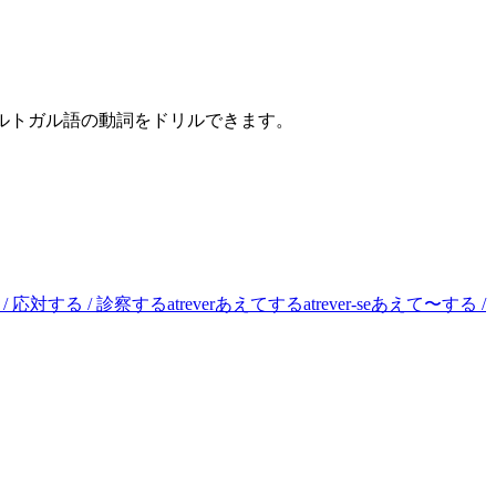
ポルトガル語の動詞をドリルできます。
/ 応対する / 診察する
atrever
あえてする
atrever-se
あえて〜する /