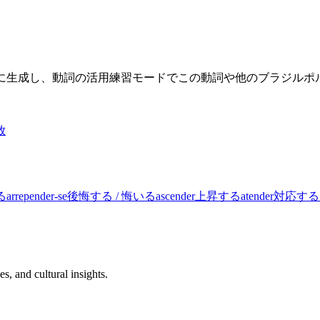
限に生成し、動詞の活用練習モードでこの動詞や他のブラジル
放
る
arrepender-se
後悔する / 悔いる
ascender
上昇する
atender
対応する 
s, and cultural insights.