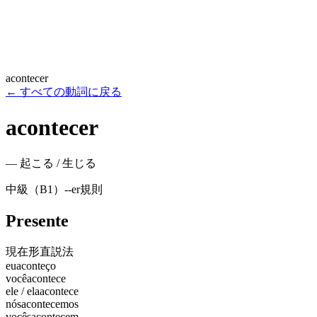
acontecer
←
すべての動詞に戻る
acontecer
—
起こる / 生じる
中級（B1）
-
-er
規則
Presente
現在形
直説法
eu
aconteço
você
acontece
ele / ela
acontece
nós
acontecemos
vocês
acontecem