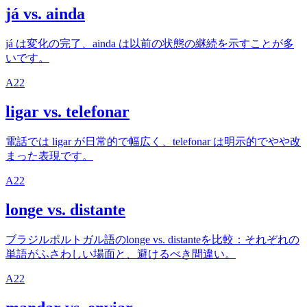
já vs. ainda
já は変化の完了、ainda は以前の状態の継続を示すことが多
いです。
A2
2
ligar vs. telefonar
電話では ligar が日常的で幅広く、telefonar は明示的でやや改
まった表現です。
A2
2
longe vs. distante
ブラジルポルトガル語のlonge vs. distanteを比較：それぞれの
単語がふさわしい場面と、避けるべき間違い。
A2
2