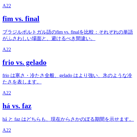
A2
2
fim vs. final
ブラジルポルトガル語のfim vs. finalを比較：それぞれの単語
がふさわしい場面と、避けるべき間違い。
A2
2
frio vs. gelado
frio は寒さ・冷たさ全般、gelado はより強い、氷のような冷
たさを表します。
A2
2
há vs. faz
há と faz はどちらも、現在からさかのぼる期間を示せます。
A2
2