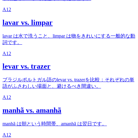
A1
2
lavar vs. limpar
lavar は水で洗うこと、limpar は物をきれいにする一般的な動
詞です。
A1
2
levar vs. trazer
ブラジルポルトガル語のlevar vs. trazerを比較：それぞれの単
語がふさわしい場面と、避けるべき間違い。
A1
2
manhã vs. amanhã
manhã は朝という時間帯、amanhã は翌日です。
A1
2