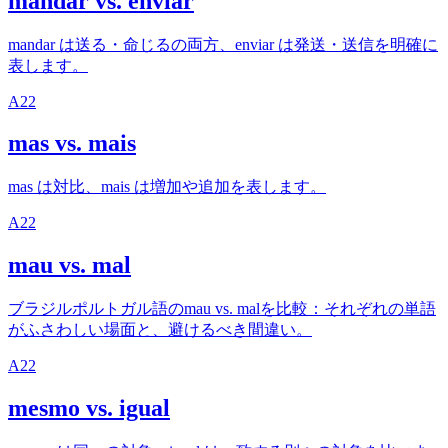
mandar vs. enviar
mandar は送る・命じるの両方、enviar は発送・送信を明確に
表します。
A2
2
mas vs. mais
mas は対比、mais は増加や追加を表します。
A2
2
mau vs. mal
ブラジルポルトガル語のmau vs. malを比較：それぞれの単語
がふさわしい場面と、避けるべき間違い。
A2
2
mesmo vs. igual