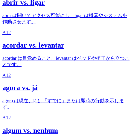
abrir vs. ligar
abrir は開いてアクセス可能にし、ligar は機器やシステムを
作動させます。
A1
2
acordar vs. levantar
acordar は目覚めること、levantar はベッドや椅子から立つこ
とです。
A1
2
agora vs. já
agora は現在、já は「すでに」または即時の行動を示しま
す。
A1
2
algum vs. nenhum