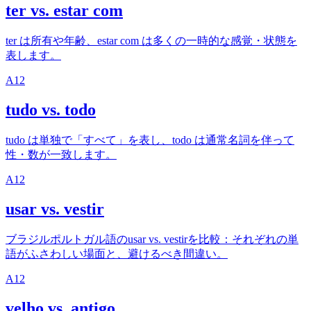
ter vs. estar com
ter は所有や年齢、estar com は多くの一時的な感覚・状態を
表します。
A1
2
tudo vs. todo
tudo は単独で「すべて」を表し、todo は通常名詞を伴って
性・数が一致します。
A1
2
usar vs. vestir
ブラジルポルトガル語のusar vs. vestirを比較：それぞれの単
語がふさわしい場面と、避けるべき間違い。
A1
2
velho vs. antigo