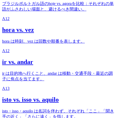
ブラジルポルトガル語のhoje vs. agoraを比較：それぞれの単
語がふさわしい場面と、避けるべき間違い。
A1
2
hora vs. vez
hora は時刻、vez は回数や順番を表します。
A1
2
ir vs. andar
ir は目的地へ行くこと、andar は移動・交通手段・最近の調
子に焦点を当てます。
A1
3
isto vs. isso vs. aquilo
isto・isso・aquilo は名詞を伴わず、それぞれ「ここ」「聞き
手の近く」「さらに遠く」を指します。