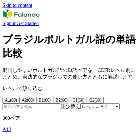
Skip to content
Sign in
Get Started
ブラジルポルトガル語の単語
比較
混同しやすいポルトガル語の単語ペアを、CEFRレベル別に
まとめ、実践的なブラジルでの使い方とともに解説します。
レベルで絞り込む
A1
(
60
)
A2
(
60
)
B1
(
60
)
B2
(
60
)
C1
(
60
)
C2
(
60
)
並び替え
360ペア
A1
2