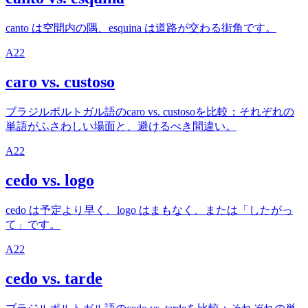
canto は空間内の隅、esquina は道路が交わる街角です。
A2
2
caro vs. custoso
ブラジルポルトガル語のcaro vs. custosoを比較：それぞれの
単語がふさわしい場面と、避けるべき間違い。
A2
2
cedo vs. logo
cedo は予定より早く、logo はまもなく、または「したがっ
て」です。
A2
2
cedo vs. tarde