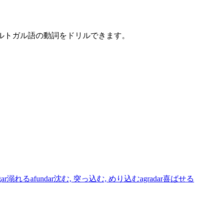
ポルトガル語の動詞をドリルできます。
gar
溺れる
afundar
沈む, 突っ込む, めり込む
agradar
喜ばせる