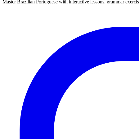
Master Brazilian Portuguese with interactive lessons, grammar exercise