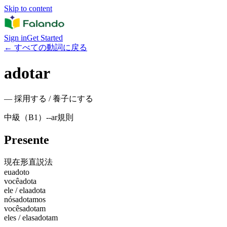
Skip to content
Sign in
Get Started
←
すべての動詞に戻る
adotar
—
採用する / 養子にする
中級（B1）
-
-ar
規則
Presente
現在形
直説法
eu
adoto
você
adota
ele / ela
adota
nós
adotamos
vocês
adotam
eles / elas
adotam