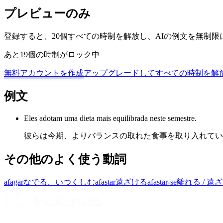
プレビューのみ
登録すると、20個すべての時制を解放し、AIの例文を無制
あと19個の時制がロック中
無料アカウントを作成
アップグレードしてすべての時制を解
例文
Eles adotam uma dieta mais equilibrada neste semestre.
彼らは今期、よりバランスの取れた食事を取り入れてい
その他のよく使う動詞
afagar
なでる、いつくしむ
afastar
遠ざける
afastar-se
離れる / 遠