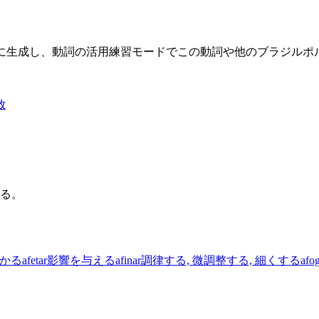
限に生成し、動詞の活用練習モードでこの動詞や他のブラジル
放
る。
ざかる
afetar
影響を与える
afinar
調律する, 微調整する, 細くする
afo