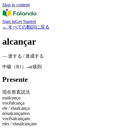
Skip to content
Sign in
Get Started
←
すべての動詞に戻る
alcançar
—
達する / 達成する
中級（B1）
-
-ar
規則
Presente
現在形
直説法
eu
alcanço
você
alcança
ele / ela
alcança
nós
alcançamos
vocês
alcançam
eles / elas
alcançam