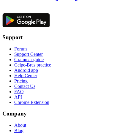
Support
Forum
Support Center
Grammar guide
Celpe-Bras practice
Android app
Help Center
Pricing
Contact Us
FAQ
API
Chrome Extension
Company
About
Blog