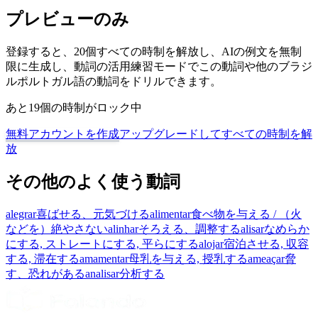
プレビューのみ
登録すると、20個すべての時制を解放し、AIの例文を無制
限に生成し、動詞の活用練習モードでこの動詞や他のブラジ
ルポルトガル語の動詞をドリルできます。
あと19個の時制がロック中
無料アカウントを作成
アップグレードしてすべての時制を解
放
その他のよく使う動詞
alegrar
喜ばせる、元気づける
alimentar
食べ物を与える / （火
などを）絶やさない
alinhar
そろえる、調整する
alisar
なめらか
にする, ストレートにする, 平らにする
alojar
宿泊させる, 収容
する, 滞在する
amamentar
母乳を与える, 授乳する
ameaçar
脅
す、恐れがある
analisar
分析する