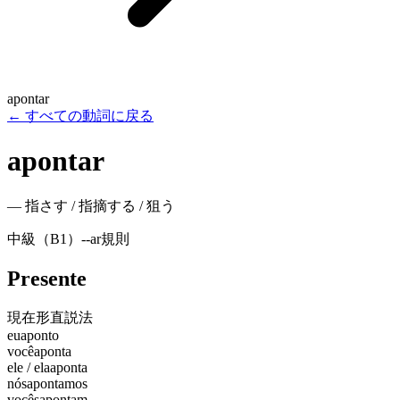
apontar
←
すべての動詞に戻る
apontar
—
指さす / 指摘する / 狙う
中級（B1）
-
-ar
規則
Presente
現在形
直説法
eu
aponto
você
aponta
ele / ela
aponta
nós
apontamos
vocês
apontam