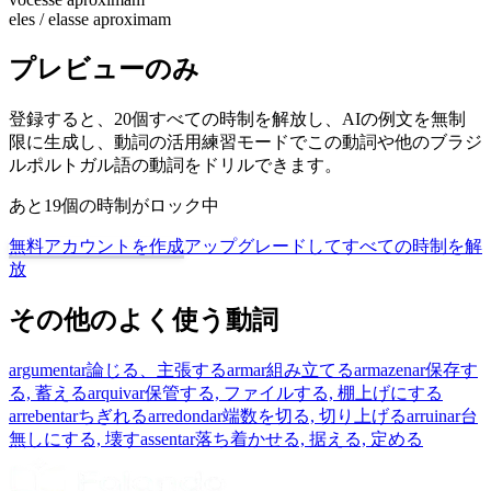
eles / elas
se aproximam
プレビューのみ
登録すると、20個すべての時制を解放し、AIの例文を無制
限に生成し、動詞の活用練習モードでこの動詞や他のブラジ
ルポルトガル語の動詞をドリルできます。
あと19個の時制がロック中
無料アカウントを作成
アップグレードしてすべての時制を解
放
その他のよく使う動詞
argumentar
論じる、主張する
armar
組み立てる
armazenar
保存す
る, 蓄える
arquivar
保管する, ファイルする, 棚上げにする
arrebentar
ちぎれる
arredondar
端数を切る, 切り上げる
arruinar
台
無しにする, 壊す
assentar
落ち着かせる, 据える, 定める