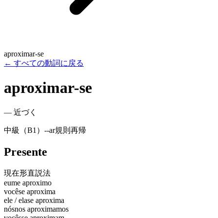
aproximar-se
←
すべての動詞に戻る
aproximar-se
—
近づく
中級（B1）
-
-ar
規則
再帰
Presente
現在形
直説法
eu
me aproximo
você
se aproxima
ele / ela
se aproxima
nós
nos aproximamos
vocês
se aproximam