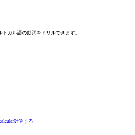
ポルトガル語の動詞をドリルできます。
calcular
計算する