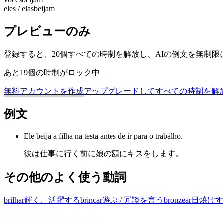
eles / elas
beijam
プレビューのみ
登録すると、20個すべての時制を解放し、AIの例文を無制
あと19個の時制がロック中
無料アカウントを作成
アップグレードしてすべての時制を解
例文
Ele beija a filha na testa antes de ir para o trabalho.
彼は仕事に行く前に娘の額にキスをします。
その他のよく使う動詞
brilhar
輝く、活躍する
brincar
遊ぶ / 冗談を言う
bronzear
日焼けす