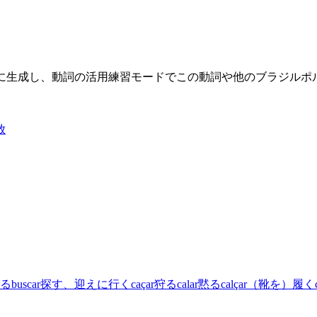
限に生成し、動詞の活用練習モードでこの動詞や他のブラジル
放
る
buscar
探す、迎えに行く
caçar
狩る
calar
黙る
calçar
（靴を）履く