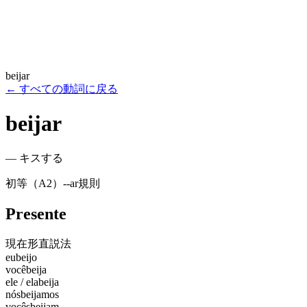
beijar
←
すべての動詞に戻る
beijar
—
キスする
初等（A2）
-
-ar
規則
Presente
現在形
直説法
eu
beijo
você
beija
ele / ela
beija
nós
beijamos
vocês
beijam