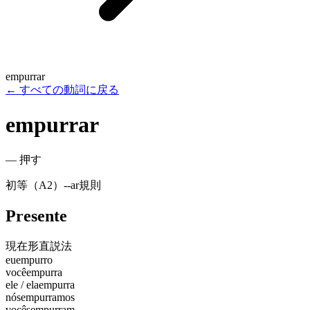
empurrar
←
すべての動詞に戻る
empurrar
—
押す
初等（A2）
-
-ar
規則
Presente
現在形
直説法
eu
empurro
você
empurra
ele / ela
empurra
nós
empurramos
vocês
empurram