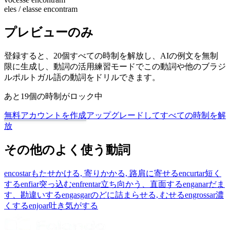
eles / elas
se encontram
プレビューのみ
登録すると、20個すべての時制を解放し、AIの例文を無制
限に生成し、動詞の活用練習モードでこの動詞や他のブラジ
ルポルトガル語の動詞をドリルできます。
あと19個の時制がロック中
無料アカウントを作成
アップグレードしてすべての時制を解
放
その他のよく使う動詞
encostar
もたせかける, 寄りかかる, 路肩に寄せる
encurtar
短く
する
enfiar
突っ込む
enfrentar
立ち向かう、直面する
enganar
だま
す、勘違いする
engasgar
のどに詰まらせる, むせる
engrossar
濃
くする
enjoar
吐き気がする