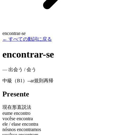
encontrar-se
←
すべての動詞に戻る
encontrar-se
—
出会う / 会う
中級（B1）
-
-ar
規則
再帰
Presente
現在形
直説法
eu
me encontro
você
se encontra
ele / ela
se encontra
nós
nos encontramos
vocês
se encontram