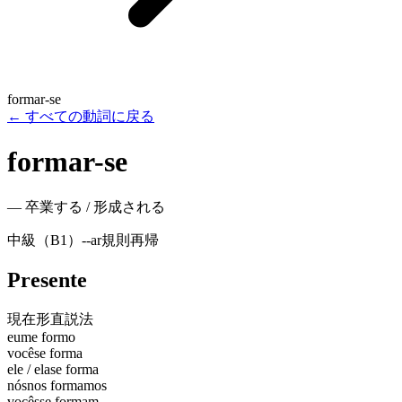
formar-se
←
すべての動詞に戻る
formar-se
—
卒業する / 形成される
中級（B1）
-
-ar
規則
再帰
Presente
現在形
直説法
eu
me formo
você
se forma
ele / ela
se forma
nós
nos formamos
vocês
se formam