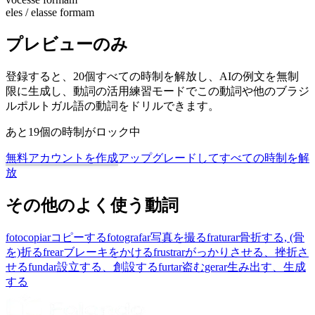
eles / elas
se formam
プレビューのみ
登録すると、20個すべての時制を解放し、AIの例文を無制
限に生成し、動詞の活用練習モードでこの動詞や他のブラジ
ルポルトガル語の動詞をドリルできます。
あと19個の時制がロック中
無料アカウントを作成
アップグレードしてすべての時制を解
放
その他のよく使う動詞
fotocopiar
コピーする
fotografar
写真を撮る
fraturar
骨折する, (骨
を)折る
frear
ブレーキをかける
frustrar
がっかりさせる、挫折さ
せる
fundar
設立する、創設する
furtar
盗む
gerar
生み出す、生成
する