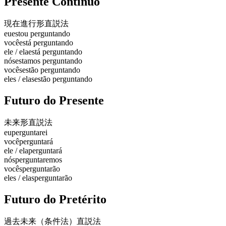
Presente Contínuo
現在進行形
直説法
eu
estou perguntando
você
está perguntando
ele / ela
está perguntando
nós
estamos perguntando
vocês
estão perguntando
eles / elas
estão perguntando
Futuro do Presente
未来形
直説法
eu
perguntarei
você
perguntará
ele / ela
perguntará
nós
perguntaremos
vocês
perguntarão
eles / elas
perguntarão
Futuro do Pretérito
過去未来（条件法）
直説法