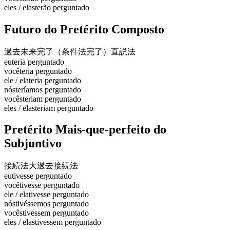
eles / elas
terão perguntado
Futuro do Pretérito Composto
過去未来完了（条件法完了）
直説法
eu
teria perguntado
você
teria perguntado
ele / ela
teria perguntado
nós
teríamos perguntado
vocês
teriam perguntado
eles / elas
teriam perguntado
Pretérito Mais-que-perfeito do
Subjuntivo
接続法大過去
接続法
eu
tivesse perguntado
você
tivesse perguntado
ele / ela
tivesse perguntado
nós
tivéssemos perguntado
vocês
tivessem perguntado
eles / elas
tivessem perguntado