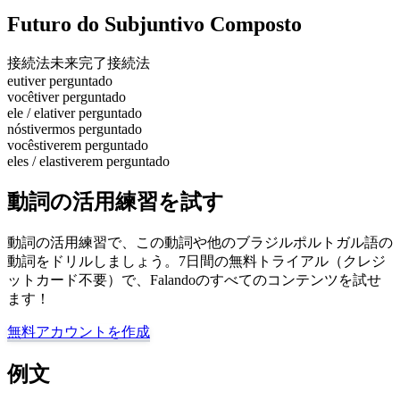
Futuro do Subjuntivo Composto
接続法未来完了
接続法
eu
tiver perguntado
você
tiver perguntado
ele / ela
tiver perguntado
nós
tivermos perguntado
vocês
tiverem perguntado
eles / elas
tiverem perguntado
動詞の活用練習を試す
動詞の活用練習で、この動詞や他のブラジルポルトガル語の
動詞をドリルしましょう。7日間の無料トライアル（クレジ
ットカード不要）で、Falandoのすべてのコンテンツを試せ
ます！
無料アカウントを作成
例文