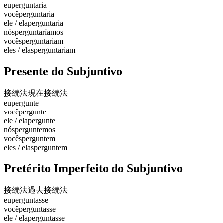
eu
perguntaria
você
perguntaria
ele / ela
perguntaria
nós
perguntaríamos
vocês
perguntariam
eles / elas
perguntariam
Presente do Subjuntivo
接続法現在
接続法
eu
pergunte
você
pergunte
ele / ela
pergunte
nós
perguntemos
vocês
perguntem
eles / elas
perguntem
Pretérito Imperfeito do Subjuntivo
接続法過去
接続法
eu
perguntasse
você
perguntasse
ele / ela
perguntasse