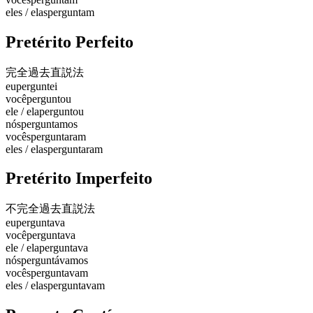
eles / elas
perguntam
Pretérito Perfeito
完全過去
直説法
eu
perguntei
você
perguntou
ele / ela
perguntou
nós
perguntamos
vocês
perguntaram
eles / elas
perguntaram
Pretérito Imperfeito
不完全過去
直説法
eu
perguntava
você
perguntava
ele / ela
perguntava
nós
perguntávamos
vocês
perguntavam
eles / elas
perguntavam