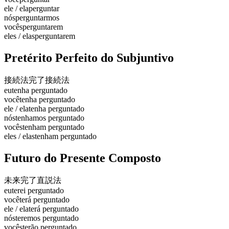
ele / ela
perguntar
nós
perguntarmos
vocês
perguntarem
eles / elas
perguntarem
Pretérito Perfeito do Subjuntivo
接続法完了
接続法
eu
tenha perguntado
você
tenha perguntado
ele / ela
tenha perguntado
nós
tenhamos perguntado
vocês
tenham perguntado
eles / elas
tenham perguntado
Futuro do Presente Composto
未来完了
直説法
eu
terei perguntado
você
terá perguntado
ele / ela
terá perguntado
nós
teremos perguntado
vocês
terão perguntado