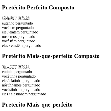
Pretérito Perfeito Composto
現在完了
直説法
eu
tenho perguntado
você
tem perguntado
ele / ela
tem perguntado
nós
temos perguntado
vocês
têm perguntado
eles / elas
têm perguntado
Pretérito Mais-que-perfeito Composto
過去完了
直説法
eu
tinha perguntado
você
tinha perguntado
ele / ela
tinha perguntado
nós
tínhamos perguntado
vocês
tinham perguntado
eles / elas
tinham perguntado
Pretérito Mais-que-perfeito