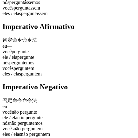
nós
perguntássemos
vocês
perguntassem
eles / elas
perguntassem
Imperativo Afirmativo
肯定命令
命令法
eu
—
você
pergunte
ele / ela
pergunte
nós
perguntemos
vocês
perguntem
eles / elas
perguntem
Imperativo Negativo
否定命令
命令法
eu
—
você
não pergunte
ele / ela
não pergunte
nós
não perguntemos
vocês
não perguntem
eles / elas
não perguntem