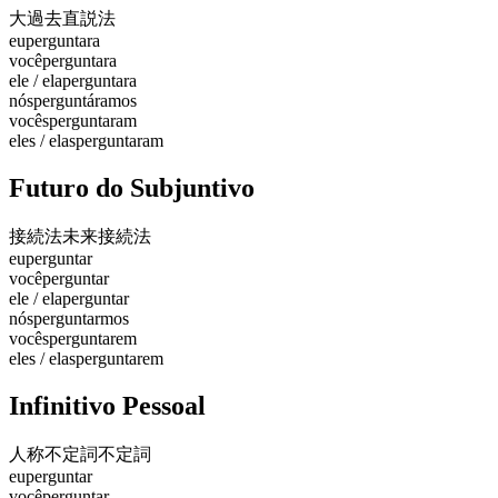
大過去
直説法
eu
perguntara
você
perguntara
ele / ela
perguntara
nós
perguntáramos
vocês
perguntaram
eles / elas
perguntaram
Futuro do Subjuntivo
接続法未来
接続法
eu
perguntar
você
perguntar
ele / ela
perguntar
nós
perguntarmos
vocês
perguntarem
eles / elas
perguntarem
Infinitivo Pessoal
人称不定詞
不定詞
eu
perguntar
você
perguntar