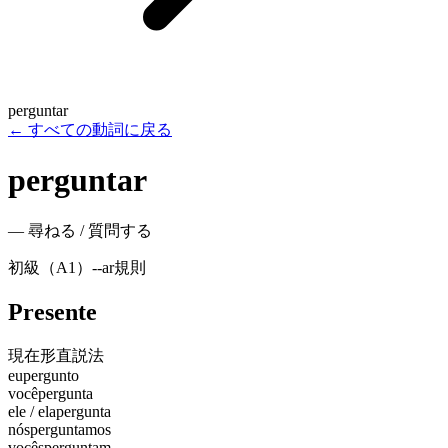
perguntar
←
すべての動詞に戻る
perguntar
—
尋ねる / 質問する
初級（A1）
-
-ar
規則
Presente
現在形
直説法
eu
pergunto
você
pergunta
ele / ela
pergunta
nós
perguntamos
vocês
perguntam