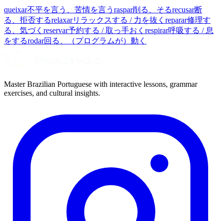
queixar
不平を言う、苦情を言う
raspar
削る、そる
recusar
断
る、拒否する
relaxar
リラックスする / 力を抜く
reparar
修理す
る、気づく
reservar
予約する / 取っ手おく
respirar
呼吸する / 息
をする
rodar
回る、（プログラムが）動く
Master Brazilian Portuguese with interactive lessons, grammar
exercises, and cultural insights.