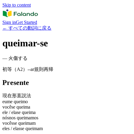
Skip to content
Sign in
Get Started
←
すべての動詞に戻る
queimar-se
—
火傷する
初等（A2）
-
-ar
規則
再帰
Presente
現在形
直説法
eu
me queimo
você
se queima
ele / ela
se queima
nós
nos queimamos
vocês
se queimam
eles / elas
se queimam