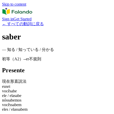
Skip to content
Sign in
Get Started
←
すべての動詞に戻る
saber
—
知る / 知っている / 分かる
初等（A2）
-
-er
不規則
Presente
現在形
直説法
eu
sei
você
sabe
ele / ela
sabe
nós
sabemos
vocês
sabem
eles / elas
sabem