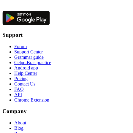
Support
Forum
Support Center
Grammar guide
Celpe-Bras practice
Android app
Help Center
Pricing
Contact Us
FAQ
API
Chrome Extension
Company
About
Blog