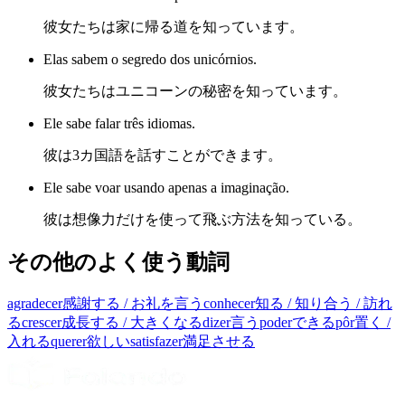
彼女たちは家に帰る道を知っています。
Elas sabem o segredo dos unicórnios.
彼女たちはユニコーンの秘密を知っています。
Ele sabe falar três idiomas.
彼は3カ国語を話すことができます。
Ele sabe voar usando apenas a imaginação.
彼は想像力だけを使って飛ぶ方法を知っている。
その他のよく使う動詞
agradecer
感謝する / お礼を言う
conhecer
知る / 知り合う / 訪れ
る
crescer
成長する / 大きくなる
dizer
言う
poder
できる
pôr
置く /
入れる
querer
欲しい
satisfazer
満足させる