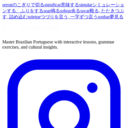
serrar
のこぎりで切る
significar
意味する
simular
シミュレーショ
ンする、ふりをする
soar
鳴る
sobrar
余る
socar
殴る, たたきつぶ
す, 詰め込む
soletrar
つづりを言う, 一字ずつ言う
sonhar
夢見る
Master Brazilian Portuguese with interactive lessons, grammar
exercises, and cultural insights.