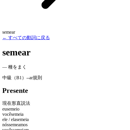
semear
←
すべての動詞に戻る
semear
—
種をまく
中級（B1）
-
-ar
規則
Presente
現在形
直説法
eu
semeio
você
semeia
ele / ela
semeia
nós
semeamos
vocês
semeiam