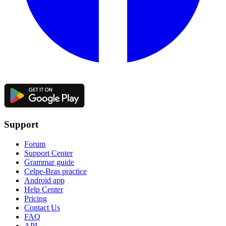
Support
Forum
Support Center
Grammar guide
Celpe-Bras practice
Android app
Help Center
Pricing
Contact Us
FAQ
API