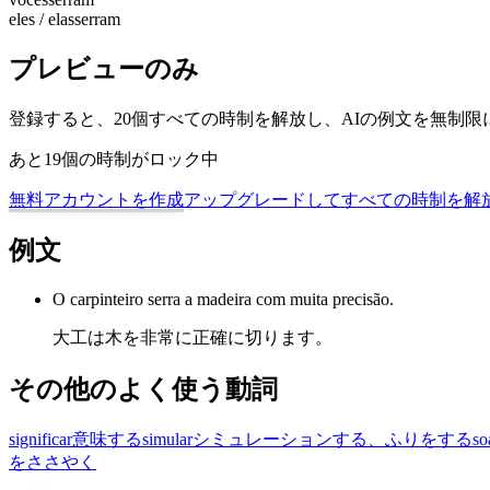
eles / elas
serram
プレビューのみ
登録すると、20個すべての時制を解放し、AIの例文を無制
あと19個の時制がロック中
無料アカウントを作成
アップグレードしてすべての時制を解
例文
O carpinteiro serra a madeira com muita precisão.
大工は木を非常に正確に切ります。
その他のよく使う動詞
significar
意味する
simular
シミュレーションする、ふりをする
so
をささやく