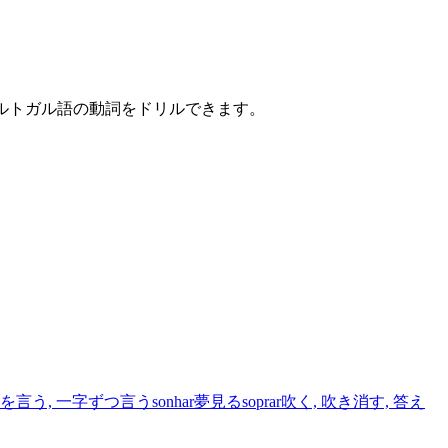
ポルトガル語の動詞をドリルできます。
を言う, 一字ずつ言う
sonhar
夢見る
soprar
吹く, 吹き消す, 答え