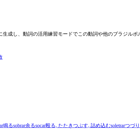
限に生成し、動詞の活用練習モードでこの動詞や他のブラジル
放
ar
鳴る
sobrar
余る
socar
殴る, たたきつぶす, 詰め込む
soletrar
つづり