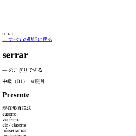
serrar
←
すべての動詞に戻る
serrar
—
のこぎりで切る
中級（B1）
-
-ar
規則
Presente
現在形
直説法
eu
serro
você
serra
ele / ela
serra
nós
serramos
vocês
serram