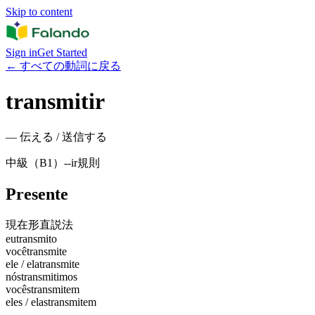
Skip to content
Sign in
Get Started
←
すべての動詞に戻る
transmitir
—
伝える / 送信する
中級（B1）
-
-ir
規則
Presente
現在形
直説法
eu
transmito
você
transmite
ele / ela
transmite
nós
transmitimos
vocês
transmitem
eles / elas
transmitem