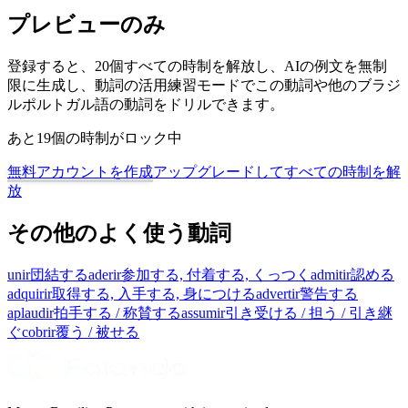
プレビューのみ
登録すると、20個すべての時制を解放し、AIの例文を無制
限に生成し、動詞の活用練習モードでこの動詞や他のブラジ
ルポルトガル語の動詞をドリルできます。
あと19個の時制がロック中
無料アカウントを作成
アップグレードしてすべての時制を解
放
その他のよく使う動詞
unir
団結する
aderir
参加する, 付着する, くっつく
admitir
認める
adquirir
取得する, 入手する, 身につける
advertir
警告する
aplaudir
拍手する / 称賛する
assumir
引き受ける / 担う / 引き継
ぐ
cobrir
覆う / 被せる