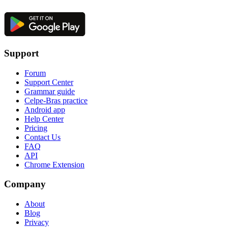
Support
Forum
Support Center
Grammar guide
Celpe-Bras practice
Android app
Help Center
Pricing
Contact Us
FAQ
API
Chrome Extension
Company
About
Blog
Privacy