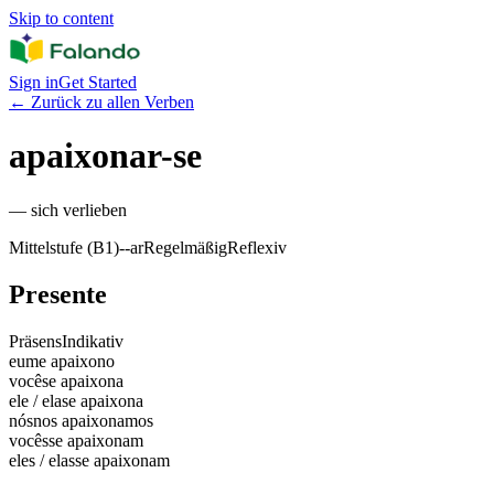
Skip to content
Sign in
Get Started
←
Zurück zu allen Verben
apaixonar-se
—
sich verlieben
Mittelstufe (B1)
-
-ar
Regelmäßig
Reflexiv
Presente
Präsens
Indikativ
eu
me apaixono
você
se apaixona
ele / ela
se apaixona
nós
nos apaixonamos
vocês
se apaixonam
eles / elas
se apaixonam