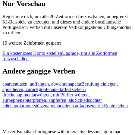
Nur Vorschau
Registriere dich, um alle 20 Zeitformen freizuschalten, unbegrenzt
KI-Beispiele zu erzeugen und dieses und andere brasilianische
Portugiesisch-Verben mit unserem Verbkonjugations-Übungsmodus
zu drillen.
19 weitere Zeitformen gesperrt
Ein kostenloses Konto erstellen
Upgrade, um alle Zeitformen
freizuschalten
Andere gängige Verben
aparar
stutzen, auffangen, abwehren
apelar
Berufung einlegen,
appellieren, zurückgreifen
apertar
festziehen /
drücken
apimentar
würzen, mit Pfeffer würzen,
aufpeppen
apitar
pfeifen, anpfeifen, als Schiedsrichter
leiten
apoiar
unterstützen
apontar
zeigen auf
aposentar
in Rente gehen
Master Brazilian Portuguese with interactive lessons, grammar