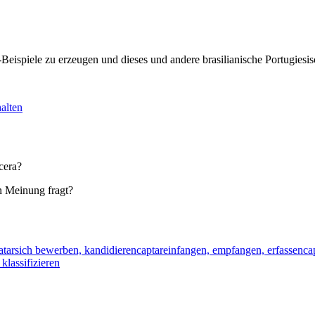
KI-Beispiele zu erzeugen und dieses und andere brasilianische Portugi
alten
cera?
n Meinung fragt?
atar
sich bewerben, kandidieren
captar
einfangen, empfangen, erfassen
ca
 klassifizieren