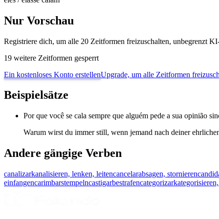
Nur Vorschau
Registriere dich, um alle 20 Zeitformen freizuschalten, unbegrenzt 
19 weitere Zeitformen gesperrt
Ein kostenloses Konto erstellen
Upgrade, um alle Zeitformen freizusch
Beispielsätze
Por que você se cala sempre que alguém pede a sua opinião sin
Warum wirst du immer still, wenn jemand nach deiner ehrliche
Andere gängige Verben
canalizar
kanalisieren, lenken, leiten
cancelar
absagen, stornieren
candid
einfangen
carimbar
stempeln
castigar
bestrafen
categorizar
kategorisieren,