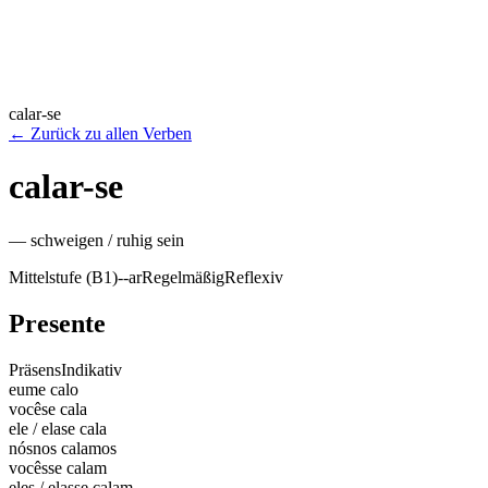
calar-se
←
Zurück zu allen Verben
calar-se
—
schweigen / ruhig sein
Mittelstufe (B1)
-
-ar
Regelmäßig
Reflexiv
Presente
Präsens
Indikativ
eu
me calo
você
se cala
ele / ela
se cala
nós
nos calamos
vocês
se calam
eles / elas
se calam