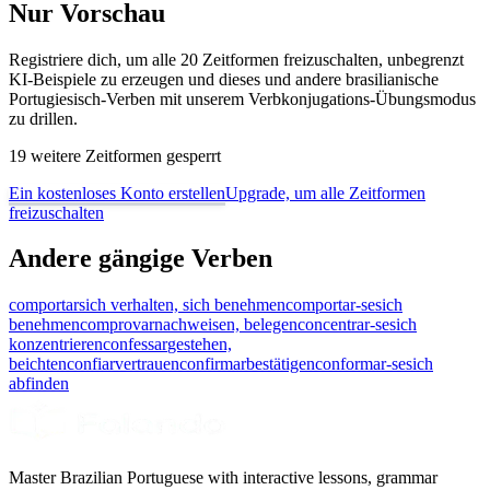
Nur Vorschau
Registriere dich, um alle 20 Zeitformen freizuschalten, unbegrenzt
KI-Beispiele zu erzeugen und dieses und andere brasilianische
Portugiesisch-Verben mit unserem Verbkonjugations-Übungsmodus
zu drillen.
19 weitere Zeitformen gesperrt
Ein kostenloses Konto erstellen
Upgrade, um alle Zeitformen
freizuschalten
Andere gängige Verben
comportar
sich verhalten, sich benehmen
comportar-se
sich
benehmen
comprovar
nachweisen, belegen
concentrar-se
sich
konzentrieren
confessar
gestehen,
beichten
confiar
vertrauen
confirmar
bestätigen
conformar-se
sich
abfinden
Master Brazilian Portuguese with interactive lessons, grammar