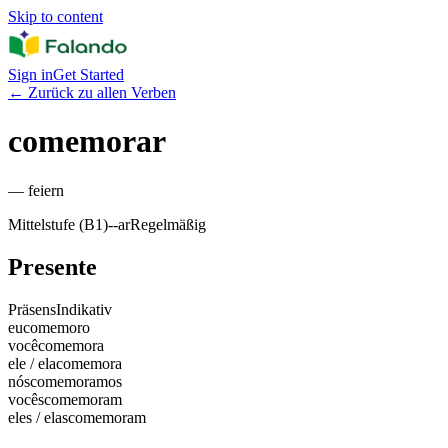
Skip to content
Sign in
Get Started
←
Zurück zu allen Verben
comemorar
—
feiern
Mittelstufe (B1)
-
-ar
Regelmäßig
Presente
Präsens
Indikativ
eu
comemoro
você
comemora
ele / ela
comemora
nós
comemoramos
vocês
comemoram
eles / elas
comemoram