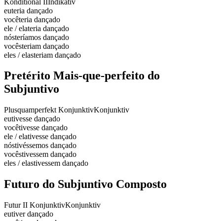
Konditional II
Indikativ
eu
teria dançado
você
teria dançado
ele / ela
teria dançado
nós
teríamos dançado
vocês
teriam dançado
eles / elas
teriam dançado
Pretérito Mais-que-perfeito do
Subjuntivo
Plusquamperfekt Konjunktiv
Konjunktiv
eu
tivesse dançado
você
tivesse dançado
ele / ela
tivesse dançado
nós
tivéssemos dançado
vocês
tivessem dançado
eles / elas
tivessem dançado
Futuro do Subjuntivo Composto
Futur II Konjunktiv
Konjunktiv
eu
tiver dançado