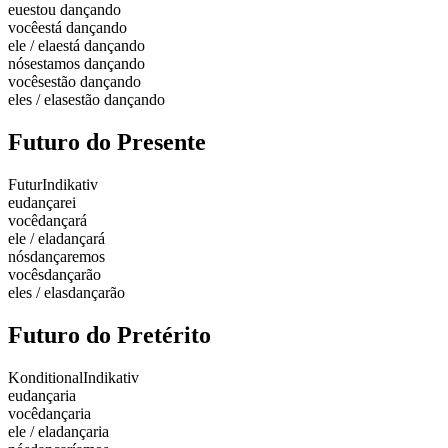
eu
estou dançando
você
está dançando
ele / ela
está dançando
nós
estamos dançando
vocês
estão dançando
eles / elas
estão dançando
Futuro do Presente
Futur
Indikativ
eu
dançarei
você
dançará
ele / ela
dançará
nós
dançaremos
vocês
dançarão
eles / elas
dançarão
Futuro do Pretérito
Konditional
Indikativ
eu
dançaria
você
dançaria
ele / ela
dançaria