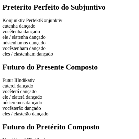
Pretérito Perfeito do Subjuntivo
Konjunktiv Perfekt
Konjunktiv
eu
tenha dançado
você
tenha dançado
ele / ela
tenha dançado
nós
tenhamos dançado
vocês
tenham dançado
eles / elas
tenham dançado
Futuro do Presente Composto
Futur II
Indikativ
eu
terei dançado
você
terá dançado
ele / ela
terá dançado
nós
teremos dançado
vocês
terão dançado
eles / elas
terão dançado
Futuro do Pretérito Composto