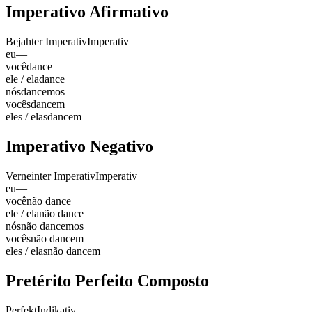
Imperativo Afirmativo
Bejahter Imperativ
Imperativ
eu
—
você
dance
ele / ela
dance
nós
dancemos
vocês
dancem
eles / elas
dancem
Imperativo Negativo
Verneinter Imperativ
Imperativ
eu
—
você
não dance
ele / ela
não dance
nós
não dancemos
vocês
não dancem
eles / elas
não dancem
Pretérito Perfeito Composto
Perfekt
Indikativ