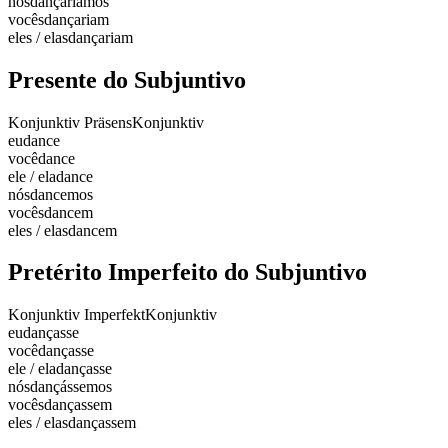
nós
dançaríamos
vocês
dançariam
eles / elas
dançariam
Presente do Subjuntivo
Konjunktiv Präsens
Konjunktiv
eu
dance
você
dance
ele / ela
dance
nós
dancemos
vocês
dancem
eles / elas
dancem
Pretérito Imperfeito do Subjuntivo
Konjunktiv Imperfekt
Konjunktiv
eu
dançasse
você
dançasse
ele / ela
dançasse
nós
dançássemos
vocês
dançassem
eles / elas
dançassem