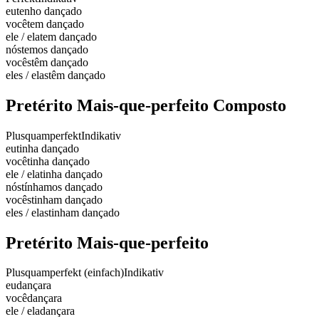
eu
tenho dançado
você
tem dançado
ele / ela
tem dançado
nós
temos dançado
vocês
têm dançado
eles / elas
têm dançado
Pretérito Mais-que-perfeito Composto
Plusquamperfekt
Indikativ
eu
tinha dançado
você
tinha dançado
ele / ela
tinha dançado
nós
tínhamos dançado
vocês
tinham dançado
eles / elas
tinham dançado
Pretérito Mais-que-perfeito
Plusquamperfekt (einfach)
Indikativ
eu
dançara
você
dançara
ele / ela
dançara