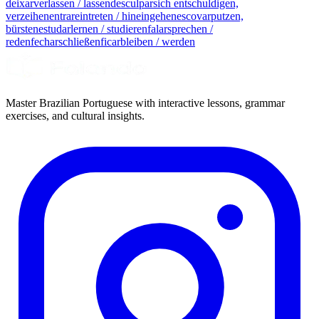
deixar
verlassen / lassen
desculpar
sich entschuldigen,
verzeihen
entrar
eintreten / hineingehen
escovar
putzen,
bürsten
estudar
lernen / studieren
falar
sprechen /
reden
fechar
schließen
ficar
bleiben / werden
Master Brazilian Portuguese with interactive lessons, grammar
exercises, and cultural insights.