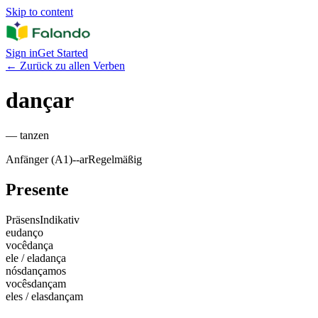
Skip to content
Sign in
Get Started
←
Zurück zu allen Verben
dançar
—
tanzen
Anfänger (A1)
-
-ar
Regelmäßig
Presente
Präsens
Indikativ
eu
danço
você
dança
ele / ela
dança
nós
dançamos
vocês
dançam
eles / elas
dançam