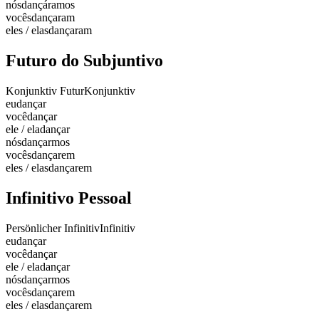
nós
dançáramos
vocês
dançaram
eles / elas
dançaram
Futuro do Subjuntivo
Konjunktiv Futur
Konjunktiv
eu
dançar
você
dançar
ele / ela
dançar
nós
dançarmos
vocês
dançarem
eles / elas
dançarem
Infinitivo Pessoal
Persönlicher Infinitiv
Infinitiv
eu
dançar
você
dançar
ele / ela
dançar
nós
dançarmos
vocês
dançarem
eles / elas
dançarem