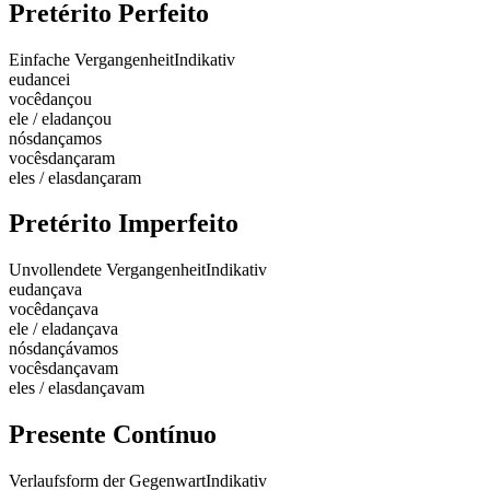
Pretérito Perfeito
Einfache Vergangenheit
Indikativ
eu
dancei
você
dançou
ele / ela
dançou
nós
dançamos
vocês
dançaram
eles / elas
dançaram
Pretérito Imperfeito
Unvollendete Vergangenheit
Indikativ
eu
dançava
você
dançava
ele / ela
dançava
nós
dançávamos
vocês
dançavam
eles / elas
dançavam
Presente Contínuo
Verlaufsform der Gegenwart
Indikativ