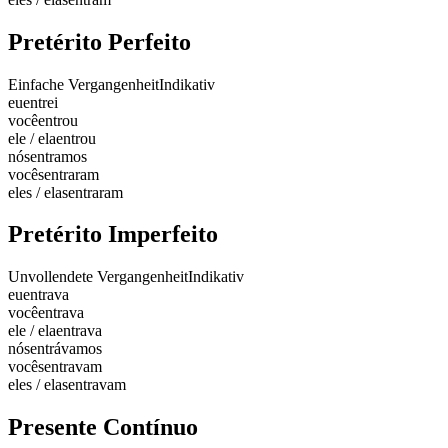
Pretérito Perfeito
Einfache Vergangenheit
Indikativ
eu
entrei
você
entrou
ele / ela
entrou
nós
entramos
vocês
entraram
eles / elas
entraram
Pretérito Imperfeito
Unvollendete Vergangenheit
Indikativ
eu
entrava
você
entrava
ele / ela
entrava
nós
entrávamos
vocês
entravam
eles / elas
entravam
Presente Contínuo