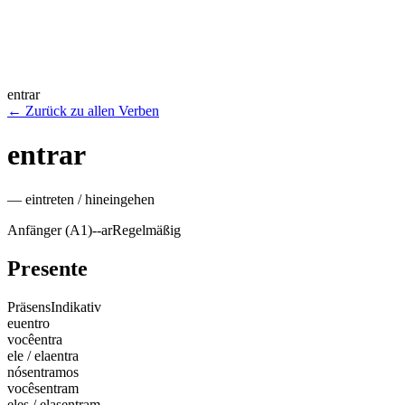
entrar
←
Zurück zu allen Verben
entrar
—
eintreten / hineingehen
Anfänger (A1)
-
-ar
Regelmäßig
Presente
Präsens
Indikativ
eu
entro
você
entra
ele / ela
entra
nós
entramos
vocês
entram
eles / elas
entram