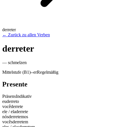
derreter
←
Zurück zu allen Verben
derreter
—
schmelzen
Mittelstufe (B1)
-
-er
Regelmäßig
Presente
Präsens
Indikativ
eu
derreto
você
derrete
ele / ela
derrete
nós
derretemos
vocês
derretem
eles / elas
derretem