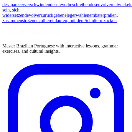
desaparecer
verschwinden
descrever
beschreiben
desenvolver
entwickel
sein, sich
widersetzen
devolver
zurückgeben
eleger
wählen
embater
prallen,
zusammenstoßen
encolher
einlaufen, mit den Schultern zucken
Master Brazilian Portuguese with interactive lessons, grammar
exercises, and cultural insights.