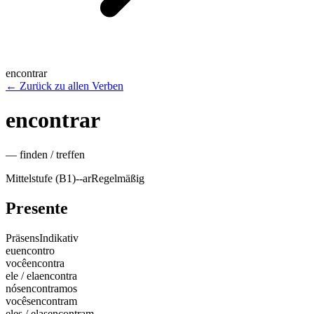
encontrar
←
Zurück zu allen Verben
encontrar
—
finden / treffen
Mittelstufe (B1)
-
-ar
Regelmäßig
Presente
Präsens
Indikativ
eu
encontro
você
encontra
ele / ela
encontra
nós
encontramos
vocês
encontram
eles / elas
encontram