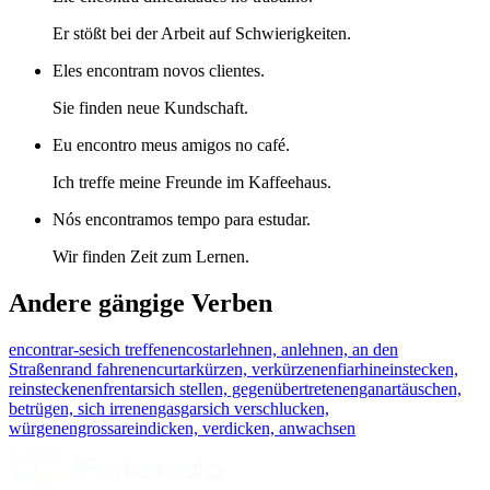
Er stößt bei der Arbeit auf Schwierigkeiten.
Eles encontram novos clientes.
Sie finden neue Kundschaft.
Eu encontro meus amigos no café.
Ich treffe meine Freunde im Kaffeehaus.
Nós encontramos tempo para estudar.
Wir finden Zeit zum Lernen.
Andere gängige Verben
encontrar-se
sich treffen
encostar
lehnen, anlehnen, an den
Straßenrand fahren
encurtar
kürzen, verkürzen
enfiar
hineinstecken,
reinstecken
enfrentar
sich stellen, gegenübertreten
enganar
täuschen,
betrügen, sich irren
engasgar
sich verschlucken,
würgen
engrossar
eindicken, verdicken, anwachsen