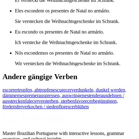
Er versteckt die Weihnachtsgeschenke im Schrank.
Eles escondem os presentes de Natal no armário.
Sie verstecken die Weihnachtsgeschenke im Schrank.
Eu escondo os presentes de Natal no armário.
Ich verstecke die Weihnachtsgeschenke im Schrank.
Nós escondemos os presentes de Natal no armário.
Wir verstecken die Weihnachtsgeschenke im Schrank.
Andere gängige Verben
escorrer
tropfen, abtropfen
escurecer
verdunkeln, dunkel werden,
dämmern
espremer
auspressen, auswringen
estender
ausdehnen /
ausstrecken
falecer
versterben, sterben
favorecer
begünstigen,
fördern
ferver
kochen / sieden
florescer
blühen
Master Brazilian Portuguese with interactive lessons, grammar
exercises, and cultural insights.