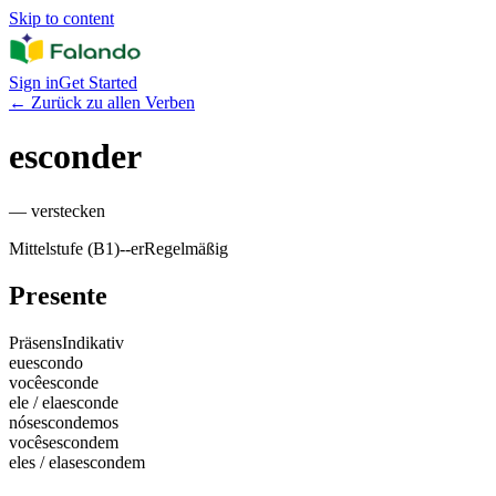
Skip to content
Sign in
Get Started
←
Zurück zu allen Verben
esconder
—
verstecken
Mittelstufe (B1)
-
-er
Regelmäßig
Presente
Präsens
Indikativ
eu
escondo
você
esconde
ele / ela
esconde
nós
escondemos
vocês
escondem
eles / elas
escondem