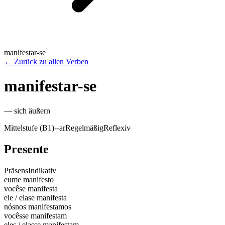
manifestar-se
←
Zurück zu allen Verben
manifestar-se
—
sich äußern
Mittelstufe (B1)
-
-ar
Regelmäßig
Reflexiv
Presente
Präsens
Indikativ
eu
me manifesto
você
se manifesta
ele / ela
se manifesta
nós
nos manifestamos
vocês
se manifestam
eles / elas
se manifestam