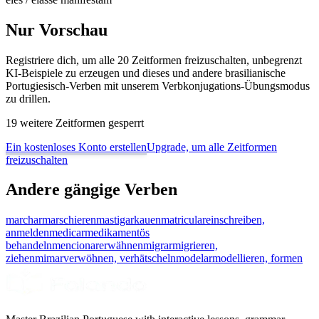
Nur Vorschau
Registriere dich, um alle 20 Zeitformen freizuschalten, unbegrenzt
KI-Beispiele zu erzeugen und dieses und andere brasilianische
Portugiesisch-Verben mit unserem Verbkonjugations-Übungsmodus
zu drillen.
19 weitere Zeitformen gesperrt
Ein kostenloses Konto erstellen
Upgrade, um alle Zeitformen
freizuschalten
Andere gängige Verben
marchar
marschieren
mastigar
kauen
matricular
einschreiben,
anmelden
medicar
medikamentös
behandeln
mencionar
erwähnen
migrar
migrieren,
ziehen
mimar
verwöhnen, verhätscheln
modelar
modellieren, formen