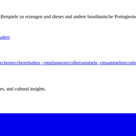
KI-Beispiele zu erzeugen und dieses und andere brasilianische Portugi
alten
rechen
receber
erhalten / empfangen
recolher
sammeln, einsammeln
reconh
s, and cultural insights.