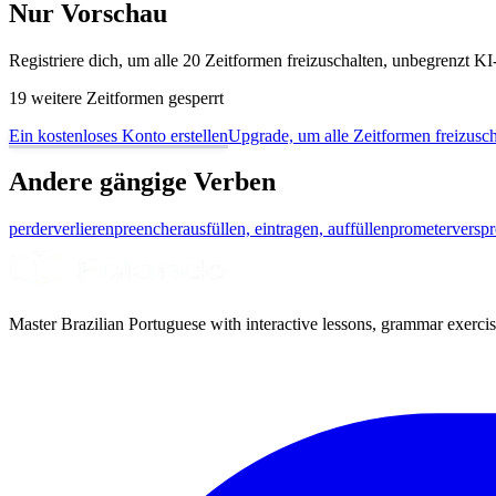
Nur Vorschau
Registriere dich, um alle 20 Zeitformen freizuschalten, unbegrenzt 
19 weitere Zeitformen gesperrt
Ein kostenloses Konto erstellen
Upgrade, um alle Zeitformen freizusch
Andere gängige Verben
perder
verlieren
preencher
ausfüllen, eintragen, auffüllen
prometer
versp
Master Brazilian Portuguese with interactive lessons, grammar exercise