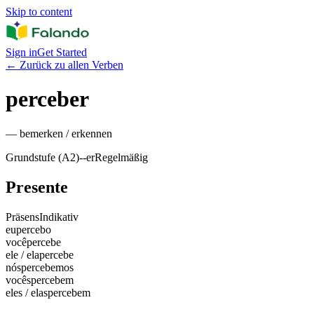
Skip to content
Sign in
Get Started
←
Zurück zu allen Verben
perceber
—
bemerken / erkennen
Grundstufe (A2)
-
-er
Regelmäßig
Presente
Präsens
Indikativ
eu
percebo
você
percebe
ele / ela
percebe
nós
percebemos
vocês
percebem
eles / elas
percebem