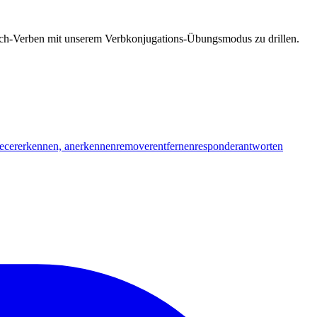
esisch-Verben mit unserem Verbkonjugations-Übungsmodus zu drillen.
ecer
erkennen, anerkennen
remover
entfernen
responder
antworten