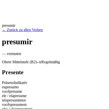
presumir
←
Zurück zu allen Verben
presumir
—
vermuten
Obere Mittelstufe (B2)
-
-ir
Regelmäßig
Presente
Präsens
Indikativ
eu
presumo
você
presume
ele / ela
presume
nós
presumimos
vocês
presumem
eles / elas
presumem