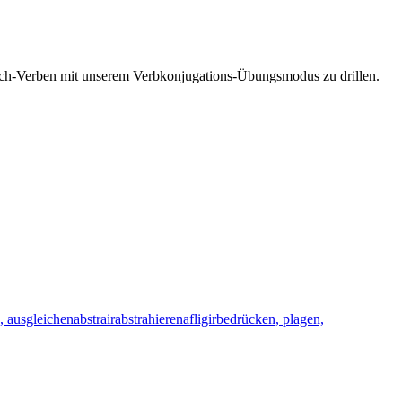
esisch-Verben mit unserem Verbkonjugations-Übungsmodus zu drillen.
, ausgleichen
abstrair
abstrahieren
afligir
bedrücken, plagen,