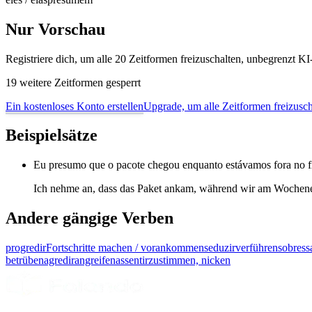
Nur Vorschau
Registriere dich, um alle 20 Zeitformen freizuschalten, unbegrenzt 
19 weitere Zeitformen gesperrt
Ein kostenloses Konto erstellen
Upgrade, um alle Zeitformen freizusch
Beispielsätze
Eu presumo que o pacote chegou enquanto estávamos fora no 
Ich nehme an, dass das Paket ankam, während wir am Wochen
Andere gängige Verben
progredir
Fortschritte machen / vorankommen
seduzir
verführen
sobress
betrüben
agredir
angreifen
assentir
zustimmen, nicken