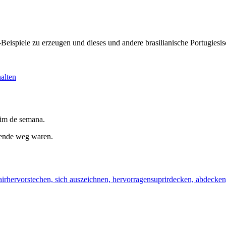
KI-Beispiele zu erzeugen und dieses und andere brasilianische Portugi
alten
fim de semana.
ende weg waren.
air
hervorstechen, sich auszeichnen, hervorragen
suprir
decken, abdecken