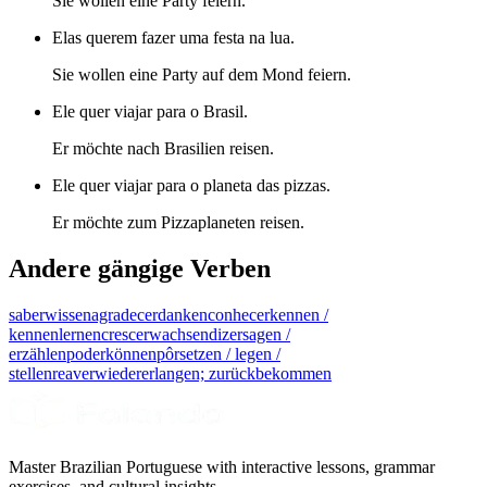
Sie wollen eine Party feiern.
Elas querem fazer uma festa na lua.
Sie wollen eine Party auf dem Mond feiern.
Ele quer viajar para o Brasil.
Er möchte nach Brasilien reisen.
Ele quer viajar para o planeta das pizzas.
Er möchte zum Pizzaplaneten reisen.
Andere gängige Verben
saber
wissen
agradecer
danken
conhecer
kennen /
kennenlernen
crescer
wachsen
dizer
sagen /
erzählen
poder
können
pôr
setzen / legen /
stellen
reaver
wiedererlangen; zurückbekommen
Master Brazilian Portuguese with interactive lessons, grammar
exercises, and cultural insights.