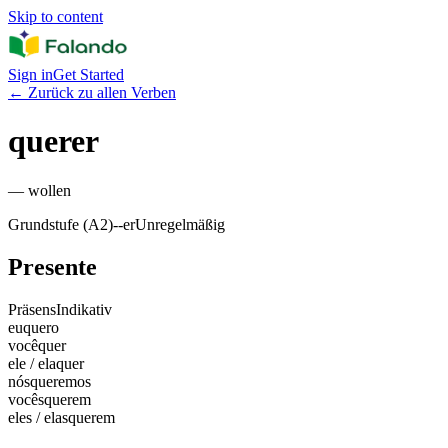
Skip to content
Sign in
Get Started
←
Zurück zu allen Verben
querer
—
wollen
Grundstufe (A2)
-
-er
Unregelmäßig
Presente
Präsens
Indikativ
eu
quero
você
quer
ele / ela
quer
nós
queremos
vocês
querem
eles / elas
querem