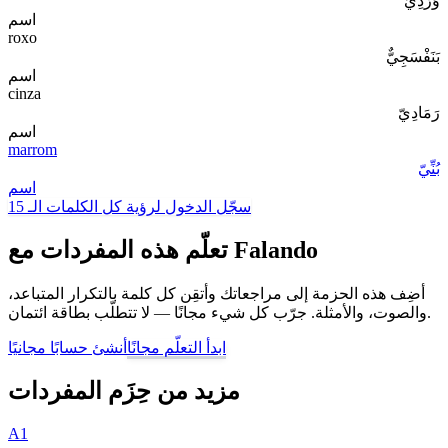
وَرْدِيٌّ
اسم
roxo
بَنَفْسَجِيٌّ
اسم
cinza
رَمَادِيّ
اسم
marrom
بُنِّيّ
اسم
سجّل الدخول لرؤية كل الكلمات الـ 15
تعلّم هذه المفردات مع Falando
أضِف هذه الحزمة إلى مراجعاتك وأتقِن كل كلمة بالتكرار المتباعد،
والصوت، والأمثلة. جرّب كل شيء مجانًا — لا تتطلّب بطاقة ائتمان.
ابدأ التعلّم مجانًا
أنشئ حسابًا مجانيًا
مزيد من حِزَم المفردات
A1