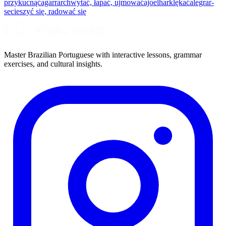
przykucnąć
agarrar
chwytać, łapać, ujmować
ajoelhar
klękać
alegrar-
se
cieszyć się, radować się
Master Brazilian Portuguese with interactive lessons, grammar
exercises, and cultural insights.