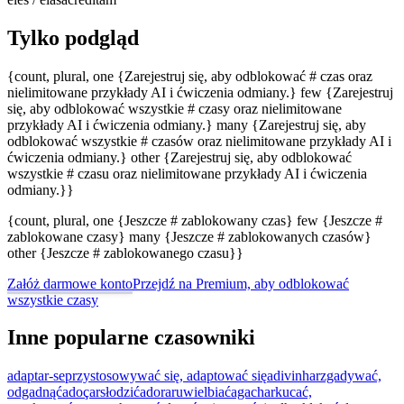
Tylko podgląd
{count, plural, one {Zarejestruj się, aby odblokować # czas oraz
nielimitowane przykłady AI i ćwiczenia odmiany.} few {Zarejestruj
się, aby odblokować wszystkie # czasy oraz nielimitowane
przykłady AI i ćwiczenia odmiany.} many {Zarejestruj się, aby
odblokować wszystkie # czasów oraz nielimitowane przykłady AI i
ćwiczenia odmiany.} other {Zarejestruj się, aby odblokować
wszystkie # czasu oraz nielimitowane przykłady AI i ćwiczenia
odmiany.}}
{count, plural, one {Jeszcze # zablokowany czas} few {Jeszcze #
zablokowane czasy} many {Jeszcze # zablokowanych czasów}
other {Jeszcze # zablokowanego czasu}}
Załóż darmowe konto
Przejdź na Premium, aby odblokować
wszystkie czasy
Inne popularne czasowniki
adaptar-se
przystosowywać się, adaptować się
adivinhar
zgadywać,
odgadnąć
adoçar
słodzić
adorar
uwielbiać
agachar
kucać,