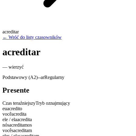
acreditar
←
Wróć do listy czasowników
acreditar
—
wierzyć
Podstawowy (A2)
-
-ar
Regularny
Presente
Czas teraźniejszy
Tryb oznajmujący
eu
acredito
você
acredita
ele / ela
acredita
nós
acreditamos
vocês
acreditam
eles / elas
acreditam