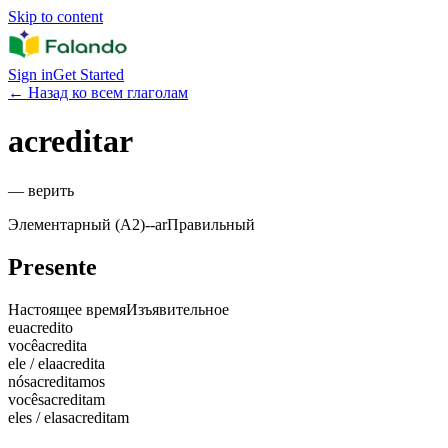
Skip to content
Sign in
Get Started
←
Назад ко всем глаголам
acreditar
—
верить
Элементарный (A2)
-
-ar
Правильный
Presente
Настоящее время
Изъявительное
eu
acredito
você
acredita
ele / ela
acredita
nós
acreditamos
vocês
acreditam
eles / elas
acreditam