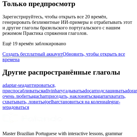
Только предпросмотр
Зарегистрируйтесь, чтобы открыть все 20 времён,
генерировать безлимитные ИИ-примеры и отрабатывать этот
и другие глаголы бразильского португальского с нашим
режимом Практика спряжения глаголов.
Ещё 19 времён заблокировано
Создать бесплатный аккаунт
Обновить, чтобы открыть все
времена
Другие распространённые глаголы
adaptar-se
адаптироваться,
приспосабливаться
adivinhar
угадывать
adoçar
подслащивать
adorar
очень любить
agachar
приседать, наклоняться
agarrar
хватать,
схватывать, ловить
ajoelhar
становиться на колени
alegrar-
se
радоваться
Master Brazilian Portuguese with interactive lessons, grammar