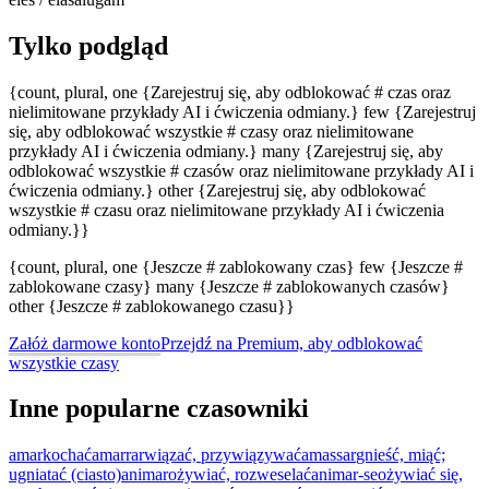
Tylko podgląd
{count, plural, one {Zarejestruj się, aby odblokować # czas oraz
nielimitowane przykłady AI i ćwiczenia odmiany.} few {Zarejestruj
się, aby odblokować wszystkie # czasy oraz nielimitowane
przykłady AI i ćwiczenia odmiany.} many {Zarejestruj się, aby
odblokować wszystkie # czasów oraz nielimitowane przykłady AI i
ćwiczenia odmiany.} other {Zarejestruj się, aby odblokować
wszystkie # czasu oraz nielimitowane przykłady AI i ćwiczenia
odmiany.}}
{count, plural, one {Jeszcze # zablokowany czas} few {Jeszcze #
zablokowane czasy} many {Jeszcze # zablokowanych czasów}
other {Jeszcze # zablokowanego czasu}}
Załóż darmowe konto
Przejdź na Premium, aby odblokować
wszystkie czasy
Inne popularne czasowniki
amar
kochać
amarrar
wiązać, przywiązywać
amassar
gnieść, miąć;
ugniatać (ciasto)
animar
ożywiać, rozweselać
animar-se
ożywiać się,