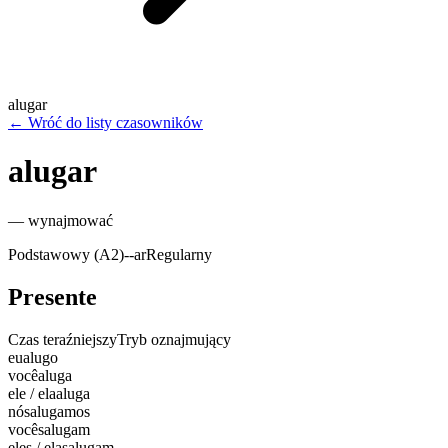
alugar
←
Wróć do listy czasowników
alugar
—
wynajmować
Podstawowy (A2)
-
-ar
Regularny
Presente
Czas teraźniejszy
Tryb oznajmujący
eu
alugo
você
aluga
ele / ela
aluga
nós
alugamos
vocês
alugam
eles / elas
alugam