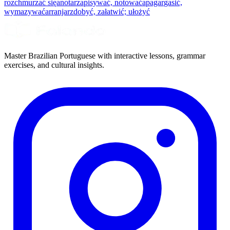
rozchmurzać się
anotar
zapisywać, notować
apagar
gasić,
wymazywać
arranjar
zdobyć, załatwić; ułożyć
Master Brazilian Portuguese with interactive lessons, grammar
exercises, and cultural insights.